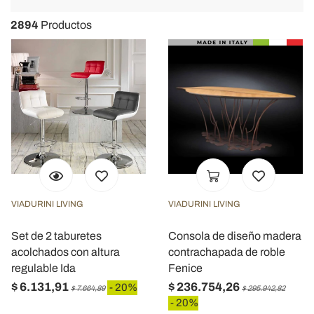
navigat
2894
Productos
VIADURINI LIVING
VIADURINI LIVING
Set de 2 taburetes
Consola de diseño madera
acolchados con altura
contrachapada de roble
regulable Ida
Fenice
$ 6.131,91
$ 236.754,26
- 20%
$ 7.664,89
$ 295.942,82
- 20%