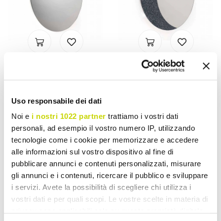
VIADURINI LIVING
VIADURINI LIVING
Espejo de pared de diseño
Un espejo de la pared del
moderno 100% Made in
100% Made in Italy diseño
Uso responsabile dei dati
Italy Amos
contemporáneo Aldo
Noi e
i nostri 1022 partner
trattiamo i vostri dati
$ 63.865,45
$ 59.617,28
$ 79.831,81
$ 74.521,60
personali, ad esempio il vostro numero IP, utilizzando
- 20%
- 20%
tecnologie come i cookie per memorizzare e accedere
alle informazioni sul vostro dispositivo al fine di
pubblicare annunci e contenuti personalizzati, misurare
gli annunci e i contenuti, ricercare il pubblico e sviluppare
i servizi. Avete la possibilità di scegliere chi utilizza i
vostri dati e per quali scopi. Le vostre scelte in materia di
privacy sono applicabili solo su questa proprietà digitale