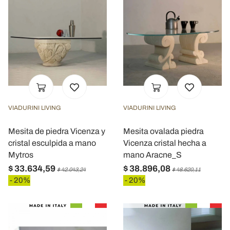
VIADURINI LIVING
VIADURINI LIVING
Mesita de piedra Vicenza y
Mesita ovalada piedra
cristal esculpida a mano
Vicenza cristal hecha a
Mytros
mano Aracne_S
$ 33.634,59
$ 38.896,08
$ 42.043,24
$ 48.620,11
- 20%
- 20%