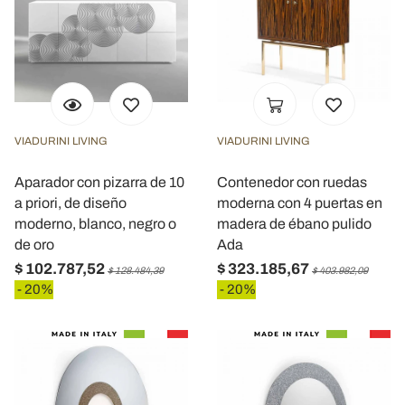
VIADURINI LIVING
VIADURINI LIVING
Aparador con pizarra de 10
Contenedor con ruedas
a priori, de diseño
moderna con 4 puertas en
moderno, blanco, negro o
madera de ébano pulido
de oro
Ada
$ 102.787,52
$ 323.185,67
$ 128.484,39
$ 403.982,09
- 20%
- 20%