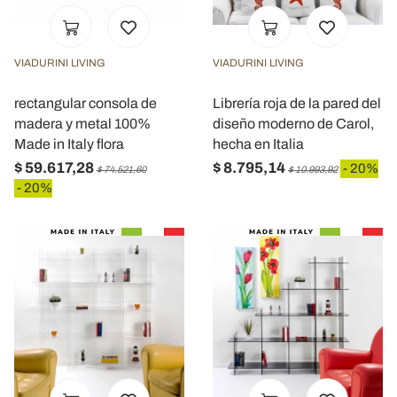
analizzare il nostro traffico. Condividiamo inoltre
informazioni sul modo in cui utilizza il nostro sito con i
nostri partner che si occupano di analisi dei dati web,
VIADURINI LIVING
VIADURINI LIVING
pubblicità e social media, i quali potrebbero combinarle
con altre informazioni che ha fornito loro o che hanno
rectangular consola de
Librería roja de la pared del
raccolto dal suo utilizzo dei loro servizi.
madera y metal 100%
diseño moderno de Carol,
Made in Italy flora
hecha en Italia
$ 59.617,28
$ 8.795,14
- 20%
$ 74.521,60
$ 10.993,92
- 20%