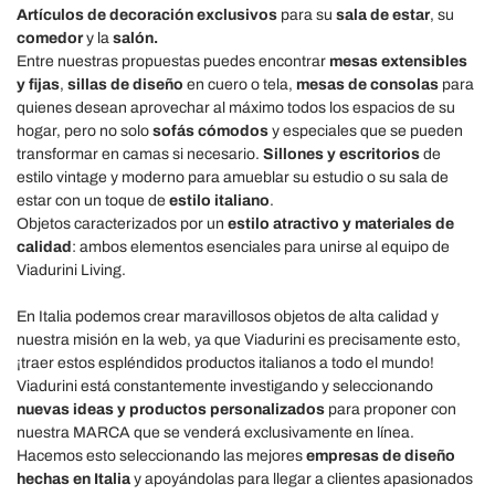
Artículos de decoración exclusivos
para su
sala de estar
, su
comedor
y la
salón.
Entre nuestras propuestas puedes encontrar
mesas extensibles
y fijas
,
sillas de diseño
en cuero o tela,
mesas de consolas
para
quienes desean aprovechar al máximo todos los espacios de su
hogar, pero no solo
sofás cómodos
y especiales que se pueden
transformar en camas si necesario.
Sillones y escritorios
de
estilo vintage y moderno para amueblar su estudio o su sala de
estar con un toque de
estilo italiano
.
Objetos caracterizados por un
estilo atractivo y materiales de
calidad
: ambos elementos esenciales para unirse al equipo de
Viadurini Living.
En Italia podemos crear maravillosos objetos de alta calidad y
nuestra misión en la web, ya que Viadurini es precisamente esto,
¡traer estos espléndidos productos italianos a todo el mundo!
Viadurini está constantemente investigando y seleccionando
nuevas ideas y productos personalizados
para proponer con
nuestra MARCA que se venderá exclusivamente en línea.
Hacemos esto seleccionando las mejores
empresas de diseño
hechas en Italia
y apoyándolas para llegar a clientes apasionados