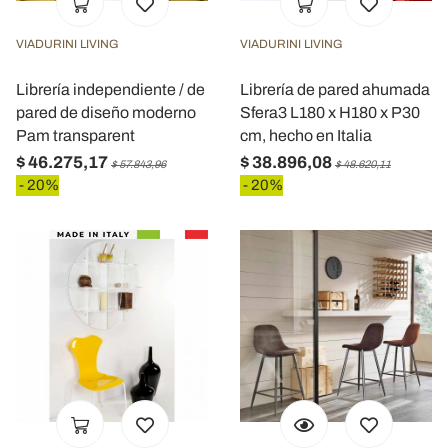
VIADURINI LIVING
VIADURINI LIVING
Librería independiente / de
Librería de pared ahumada
pared de diseño moderno
Sfera3 L180 x H180 x P30
Pam transparent
cm, hecho en Italia
$ 46.275,17
$ 38.896,08
$ 57.843,96
$ 48.620,11
- 20%
- 20%