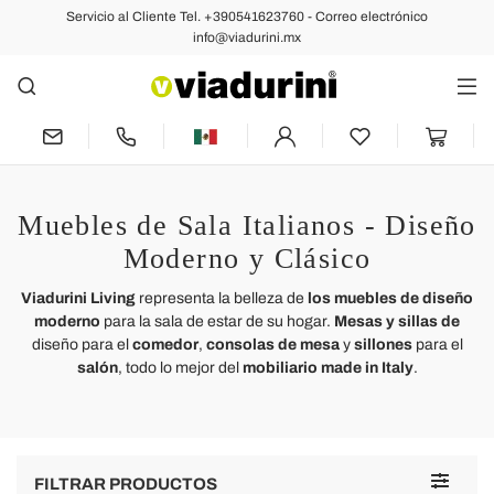
Servicio al Cliente Tel. +390541623760 - Correo electrónico
info@viadurini.mx
Muebles de Sala Italianos - Diseño
Moderno y Clásico
Viadurini Living
representa la belleza de
los
muebles de diseño
moderno
para la sala de estar de su hogar.
Mesas y sillas de
diseño
para el
comedor
,
consolas de mesa
y
sillones
para el
salón
, todo lo mejor del
mobiliario made in Italy
.
Toggle
FILTRAR PRODUCTOS