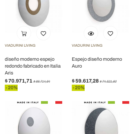
VIADURINI LIVING
VIADURINI LIVING
diseño moderno espejo
Espejo diseño moderno
redondo fabricado en Italia
Auro
Aris
$ 70.971,71
$ 59.617,28
$ 88.714,64
$ 74.521,60
- 20%
- 20%