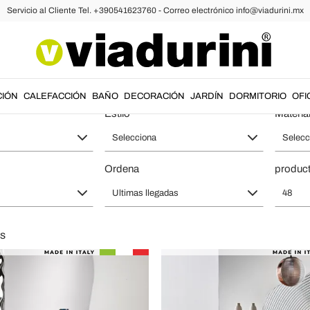
Servicio al Cliente Tel. +390541623760 - Correo electrónico info@viadurini.mx
Modernos y Étnicos - Amueblar la S
CIÓN
CALEFACCIÓN
BAÑO
DECORACIÓN
JARDÍN
DORMITORIO
OFI
Estilo
Materia
Selecciona
Selecc
Ordena
product
Ultimas llegadas
48
s