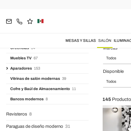
Página inicial
SALÓN
Muebles de salón
Aparadores
Chaise Longue
9
Aparadores 
Estanterías de diseño
92
Muebles de salón
362
MESAS Y SILLAS
SALÓN
ILUMINA
Marcas
Creencias
84
Muebles TV
67
Todos
Aparadores
153
Disponible
Vitrinas de salón modernas
39
Todos
Cofre y Baúl de Almacenamiento
11
145
Producto
Bancos modernos
8
Revisteros
8
Paraguas de diseño moderno
31