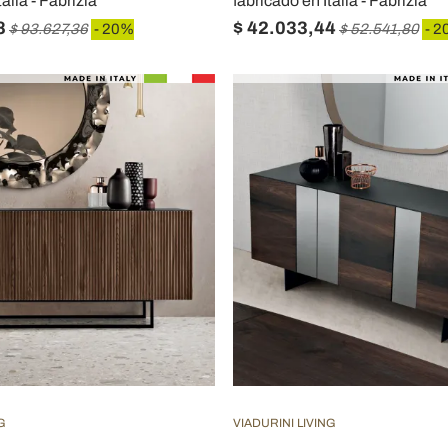
alia - Fabrizia
fabricado en Italia - Fabrizia
8
$ 42.033,44
$ 93.627,36
- 20%
$ 52.541,80
- 2
G
VIADURINI LIVING