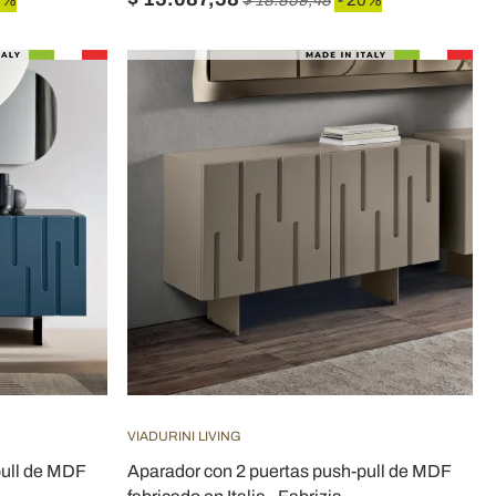
0%
$ 18.859,48
- 20%
VIADURINI LIVING
pull de MDF
Aparador con 2 puertas push-pull de MDF