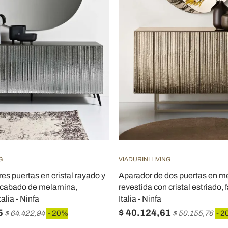
G
VIADURINI LIVING
es puertas en cristal rayado y
Aparador de dos puertas en 
cabado de melamina,
revestida con cristal estriado,
alia - Ninfa
Italia - Ninfa
5
$ 40.124,61
$ 64.422,94
- 20%
$ 50.155,76
- 2