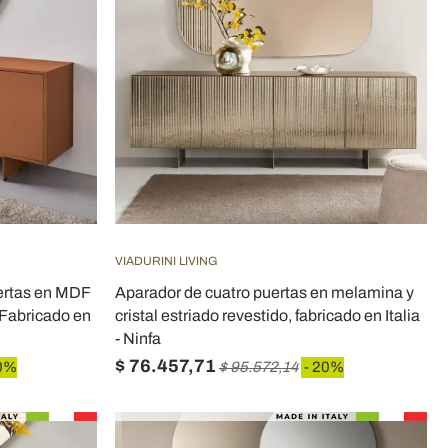
VIADURINI LIVING
uertas en MDF
Aparador de cuatro puertas en melamina y
Fabricado en
cristal estriado revestido, fabricado en Italia
- Ninfa
$ 76.457,71
0%
$ 95.572,14
- 20%