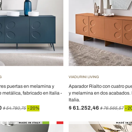
G
VIADURINI LIVING
res puertas en melamina y
Aparador Rialto con cuatro p
metálica, fabricado en Italia -
y melamina en dos acabados. 
Italia.
0
$ 61.252,46
$ 54.780,75
- 20%
$ 76.565,57
- 2