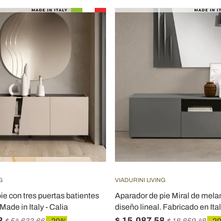
G
VIADURINI LIVING
ie con tres puertas batientes
Aparador de pie Miral de mel
ade in Italy - Calia
diseño lineal. Fabricado en Ital
3
$ 15.087,58