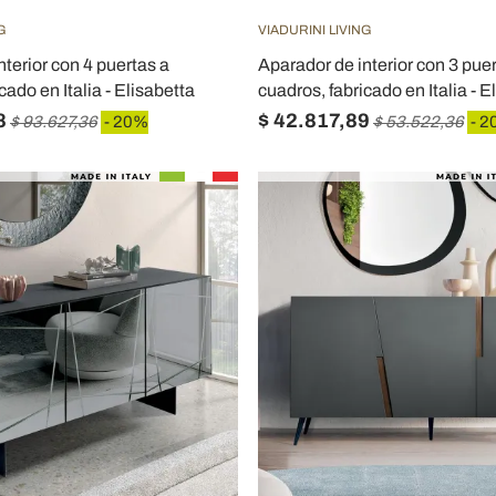
G
VIADURINI LIVING
nterior con 4 puertas a
Aparador de interior con 3 pue
cado en Italia - Elisabetta
cuadros, fabricado en Italia - E
8
$ 42.817,89
$ 93.627,36
- 20%
$ 53.522,36
- 2