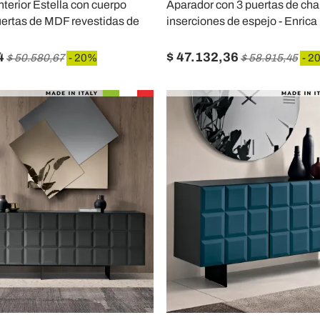
nterior Estella con cuerpo
Aparador con 3 puertas de cha
uertas de MDF revestidas de
inserciones de espejo - Enrica
4
$ 47.132,36
$ 50.580,67
- 20%
$ 58.915,45
- 2