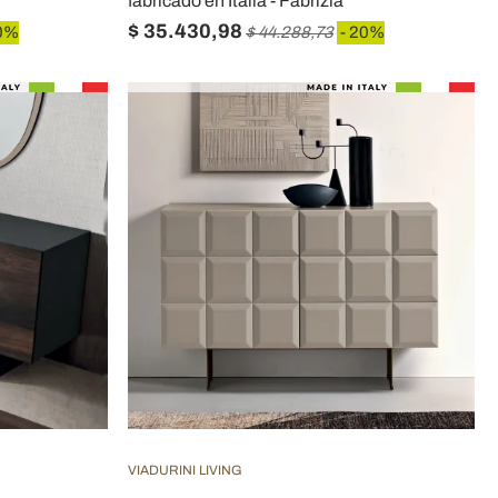
fabricado en Italia - Fabrizia
$ 35.430,98
0%
$ 44.288,73
- 20%
VIADURINI LIVING