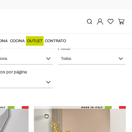
ala de Estar
CINA
COCINA
OUTLET
CONTRATO
l
Precio
iona
Todos
os por página