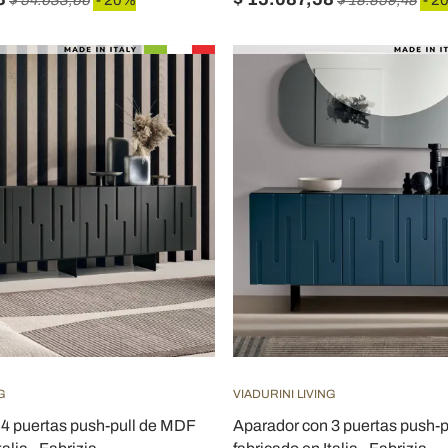
$ 54.633,66
- 20%
$ 18.859,48
- 2
G
VIADURINI LIVING
 4 puertas push-pull de MDF
Aparador con 3 puertas push-