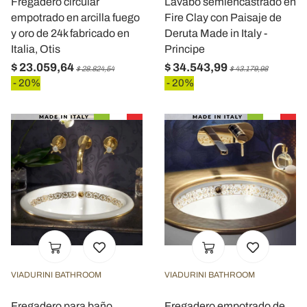
Fregadero circular
Lavabo semiencastrado en
empotrado en arcilla fuego
Fire Clay con Paisaje de
y oro de 24k fabricado en
Deruta Made in Italy -
Italia, Otis
Principe
$ 23.059,64
$ 34.543,99
$ 28.824,54
$ 43.179,98
- 20%
- 20%
VIADURINI BATHROOM
VIADURINI BATHROOM
Fregadero para baño
Fregadero empotrado de