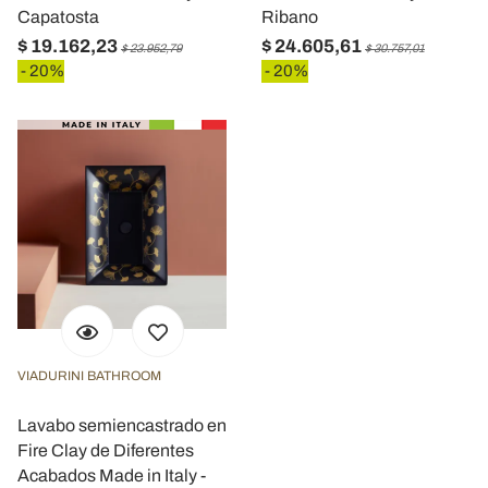
Capatosta
Ribano
$ 19.162,23
$ 24.605,61
$ 23.952,79
$ 30.757,01
- 20%
- 20%
VIADURINI BATHROOM
Lavabo semiencastrado en
Fire Clay de Diferentes
Acabados Made in Italy -