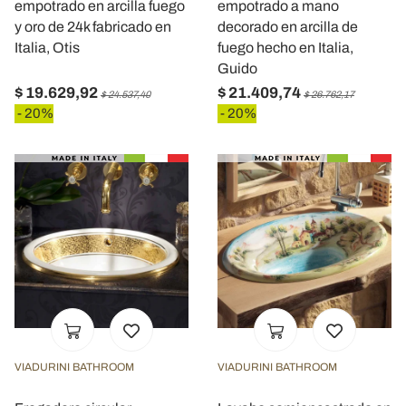
empotrado en arcilla fuego
empotrado a mano
y oro de 24k fabricado en
decorado en arcilla de
Italia, Otis
fuego hecho en Italia,
Guido
$ 19.629,92
$ 21.409,74
$ 24.537,40
$ 26.762,17
- 20%
- 20%
VIADURINI BATHROOM
VIADURINI BATHROOM