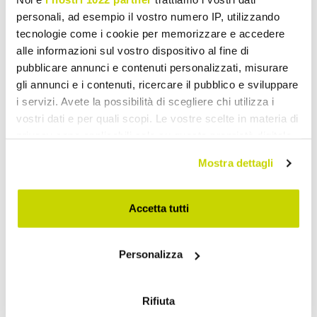
Erioli
colores Made in Italy -
personali, ad esempio il vostro numero IP, utilizzando
Aulente
tecnologie come i cookie per memorizzare e accedere
$ 20.110,60
$ 22.358,10
alle informazioni sul vostro dispositivo al fine di
$ 25.138,25
$ 27.947,63
- 20%
- 20%
pubblicare annunci e contenuti personalizzati, misurare
gli annunci e i contenuti, ricercare il pubblico e sviluppare
i servizi. Avete la possibilità di scegliere chi utilizza i
vostri dati e per quali scopi. Le vostre scelte in materia di
privacy sono applicabili solo su questa proprietà digitale
in cui avete effettuato le vostre scelte. È possibile
Mostra dettagli
modificare o revocare il proprio consenso in qualsiasi
momento dalla Dichiarazione sui cookie o facendo clic
sull'icona di attivazione della privacy.
Accetta tutti
Con il tuo consenso, vorremmo anche:
Personalizza
raccogliere informazioni sulla tua posizione
VIADURINI BATHROOM
VIADURINI BATHROOM
geografica, con un'approssimazione di qualche
metro,
Lavabo semiencastrado
Lavabo de baño
Rifiuta
Identificare il tuo dispositivo, scansionandolo
con adornos Azul Cobalto
empotrado en arcilla