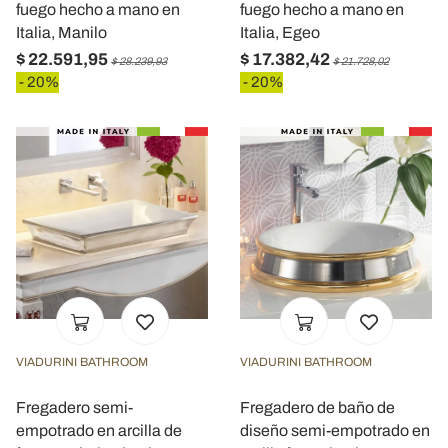
fuego hecho a mano en
fuego hecho a mano en
Italia, Manilo
Italia, Egeo
$ 22.591,95
$ 17.382,42
$ 28.239,93
$ 21.728,02
- 20%
- 20%
VIADURINI BATHROOM
VIADURINI BATHROOM
Fregadero semi-
Fregadero de baño de
empotrado en arcilla de
diseño semi-empotrado en