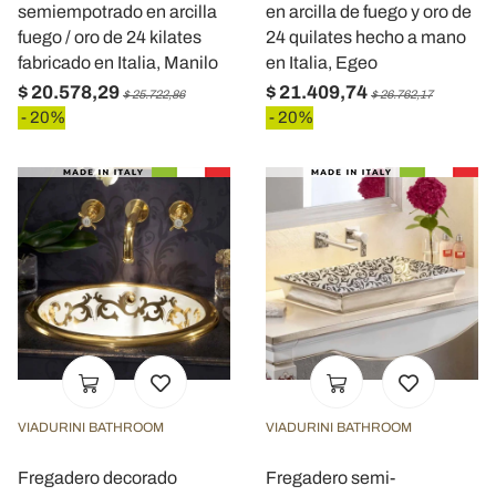
semiempotrado en arcilla
en arcilla de fuego y oro de
fuego / oro de 24 kilates
24 quilates hecho a mano
fabricado en Italia, Manilo
en Italia, Egeo
$ 20.578,29
$ 21.409,74
$ 25.722,86
$ 26.762,17
- 20%
- 20%
VIADURINI BATHROOM
VIADURINI BATHROOM
Fregadero decorado
Fregadero semi-