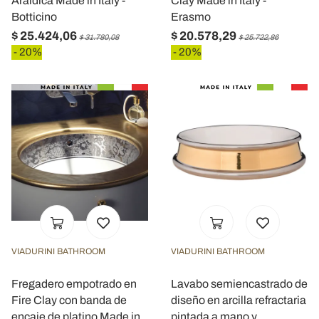
Araldica Made in Italy -
Clay Made in Italy -
Botticino
Erasmo
$ 25.424,06
$ 20.578,29
$ 31.780,08
$ 25.722,86
- 20%
- 20%
VIADURINI BATHROOM
VIADURINI BATHROOM
Fregadero empotrado en
Lavabo semiencastrado de
Fire Clay con banda de
diseño en arcilla refractaria
encaje de platino Made in
pintada a mano y