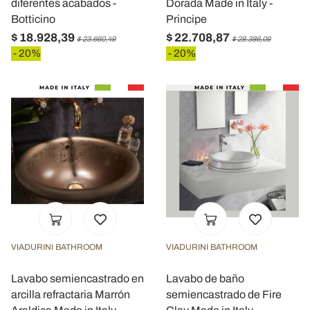
diferentes acabados -
Dorada Made in Italy -
Botticino
Principe
$ 18.928,39
$ 22.708,87
$ 23.660,49
$ 28.386,09
- 20%
- 20%
VIADURINI BATHROOM
VIADURINI BATHROOM
Lavabo semiencastrado en
Lavabo de baño
arcilla refractaria Marrón
semiencastrado de Fire