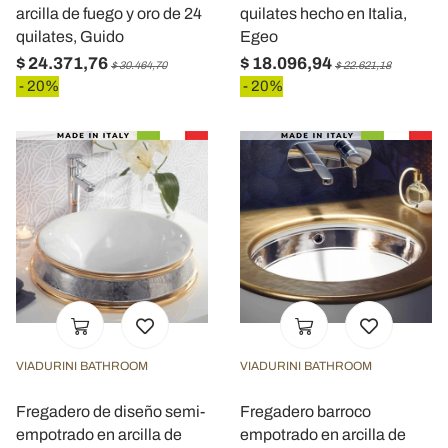
arcilla de fuego y oro de 24
quilates hecho en Italia,
quilates, Guido
Egeo
$ 24.371,76
$ 18.096,94
$ 30.464,70
$ 22.621,18
- 20%
- 20%
VIADURINI BATHROOM
VIADURINI BATHROOM
Fregadero de diseño semi-
Fregadero barroco
empotrado en arcilla de
empotrado en arcilla de