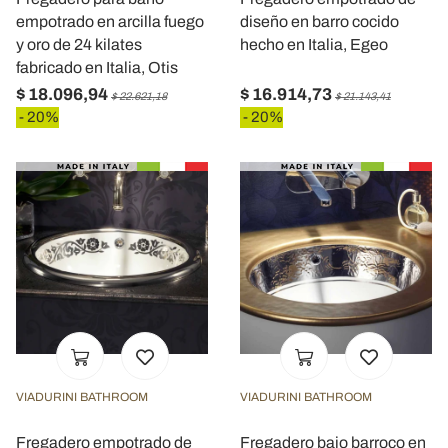
empotrado en arcilla fuego
diseño en barro cocido
y oro de 24 kilates
hecho en Italia, Egeo
fabricado en Italia, Otis
$ 18.096,94
$ 16.914,73
$ 22.621,18
$ 21.143,41
- 20%
- 20%
VIADURINI BATHROOM
VIADURINI BATHROOM
Fregadero empotrado de
Fregadero bajo barroco en