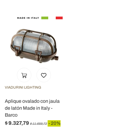
nostri partner che si occupano di analisi dei dati web,
pubblicità e social media, i quali potrebbero combinarle
con altre informazioni che ha fornito loro o che hanno
raccolto dal suo utilizzo dei loro servizi.
VIADURINI LIGHTING
Aplique ovalado con jaula
de latón Made in Italy -
Barco
$ 9.327,79
- 20%
$ 11.659,73