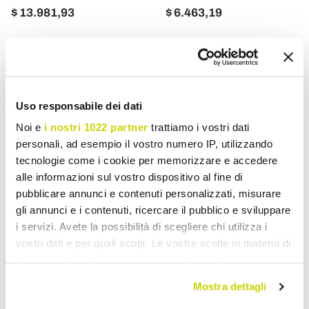
$ 13.981,93
$ 6.463,19
Uso responsabile dei dati
Noi e
i nostri 1022 partner
trattiamo i vostri dati
personali, ad esempio il vostro numero IP, utilizzando
tecnologie come i cookie per memorizzare e accedere
alle informazioni sul vostro dispositivo al fine di
pubblicare annunci e contenuti personalizzati, misurare
gli annunci e i contenuti, ricercare il pubblico e sviluppare
FERROLUCE
FERROLUCE
i servizi. Avete la possibilità di scegliere chi utilizza i
vostri dati e per quali scopi. Le vostre scelte in materia di
Aplique de Pared en
Aplique de Cerámica
privacy sono applicabili solo su questa proprietà digitale
Cerámica Negra y Hierro
Blanca o Negra y Hierro
in cui avete effettuato le vostre scelte. È possibile
Diseño Industrial Vintage -
Vintage Industrial - Bew
Mostra dettagli
modificare o revocare il proprio consenso in qualsiasi
Bew