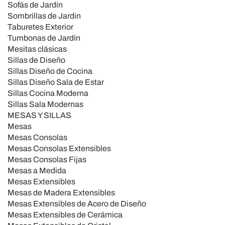
Sofás de Jardín
Utilizziamo i cookie per personalizzare contenuti ed
Sombrillas de Jardin
annunci, per fornire funzionalità dei social media e per
Taburetes Exterior
analizzare il nostro traffico. Condividiamo inoltre
Tumbonas de Jardín
Mesitas clásicas
informazioni sul modo in cui utilizza il nostro sito con i
Sillas de Diseño
nostri partner che si occupano di analisi dei dati web,
Sillas Diseño de Cocina
pubblicità e social media, i quali potrebbero combinarle
Sillas Diseño Sala de Estar
con altre informazioni che ha fornito loro o che hanno
Sillas Cocina Moderna
raccolto dal suo utilizzo dei loro servizi.
Sillas Sala Modernas
MESAS Y SILLAS
Mesas
Mesas Consolas
Mesas Consolas Extensibles
Mesas Consolas Fijas
Mesas a Medida
Mesas Extensibles
Mesas de Madera Extensibles
Mesas Extensibles de Acero de Diseño
Mesas Extensibles de Cerámica