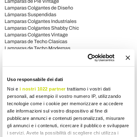
Lámparas de Pie Vintage
Lamparas Colgantes de Diseño
Lámparas Suspendidas
Lamparas Colgantes Industriales
Lamparas Colgantes Shabby Chic
Lamparas Colgantes Vintage
Lamparas de Techo Clasicas
Lamparas de Techo Modernas
Plafones
Plafones de Techo Clásicos
Plafones de Techo de Diseño
Plafones de Techo Shabby Chic
Uso responsabile dei dati
Plafones de Techo Vintage
Plafones Industriales
Noi e
i nostri 1022 partner
trattiamo i vostri dati
Luces de Techo Modernas
personali, ad esempio il vostro numero IP, utilizzando
JARDÍN
tecnologie come i cookie per memorizzare e accedere
Bancos de Jardín
alle informazioni sul vostro dispositivo al fine di
Barbacoa - BBQ
pubblicare annunci e contenuti personalizzati, misurare
Barbacoa de Leña
gli annunci e i contenuti, ricercare il pubblico e sviluppare
Cocinas de Exterior
i servizi. Avete la possibilità di scegliere chi utilizza i
Duchas de Jardin