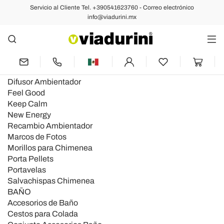
Servicio al Cliente Tel. +390541623760 - Correo electrónico
info@viadurini.mx
Mapa de categorías
Categorie prodotti
DECORACIÓN
Accesorios Chimeneas
Difusor Ambientador
Feel Good
Keep Calm
New Energy
Recambio Ambientador
Marcos de Fotos
Morillos para Chimenea
Porta Pellets
Portavelas
Salvachispas Chimenea
BAÑO
Accesorios de Baño
Cestos para Colada