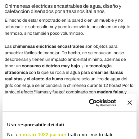
Chimeneas eléctricas encastrables de agua, diseño y
calefacción diseñados por artesanos italianos
El hecho de estar empotrado en la pared o en un mueble y no
sobresalir o sobresalir muy poco lo convierte no solo en un objeto
hermoso, sino también poco voluminoso.
Las
chimeneas eléctricas encastrables
son objetos para
amueblar fáciles de manejar. De hecho, no se ensucian, no se
desordenan y tienen un impacto ambiental mínimo, además de
tener un
consumo eléctrico muy bajo
. ¡La
tecnología
ultrasónica
con la que se rocía el agua para
crear las llamas
realistas
y
el efecto de humo
requiere solo un litro de agua del
grifo con el que se encenderá la chimenea durante 12 horas! Por lo
tanto, el efecto "llamas y fuego" combinado con
madera falsa
y
una cama de ceniza brillante y luminoso, produce un efecto
especial y totalmente real.
Déjese sorprender por los muchos productos de
Viadurini
Uso responsabile dei dati
Collection Fuoco
, encontrará muchos
modelos de chimeneas
eléctricas
, incluyendo los
modelos modulares
que tienen una
Noi e
i nostri 1022 partner
trattiamo i vostri dati
versatilidad total, de hecho se pueden colocar también en grandes