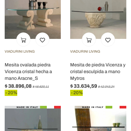
VIADURINI LIVING
VIADURINI LIVING
Mesita ovalada piedra
Mesita de piedra Vicenza y
Vicenza cristal hecha a
cristal esculpida a mano
mano Aracne_S
Mytros
$ 38.896,08
$ 33.634,59
$ 48.620,11
$ 42.043,24
- 20%
- 20%