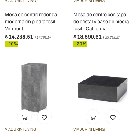
VIADURINI LIVING
VIADURINI LIVING
Mesa de centro redonda
Mesa de centro con tapa
moderna en piedra fósil -
de cristal y base de piedra
Vermont
fósil - California
$ 14.238,51
$ 18.590,61
$ 17.798,14
$ 23.238,27
- 20%
- 20%
VIADURINI LIVING
VIADURINI LIVING