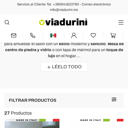
Servicio al Cliente Tel. +390541623760 - Correo electrónico
Mesas de centro
info@viadurini.mx
Mesas de centro de piedra, para su
sala de estar
Mesas centro piedra
realizadas por hábiles
artesanos italianos
para amueblar el salón con un
estilo
moderno y
sencillo
.
Mesa de
centro de piedra y vidrio
o con tapa de mármol para un
toque de
lujo
en el hogar....
LÉELO TODO
Toggle
FILTRAR PRODUCTOS
navigat
27
Productos