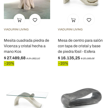
VIADURINI LIVING
VIADURINI LIVING
Mesita cuadrada piedra de
Mesa de centro para salón
Vicenza y cristal hecha a
con tapa de cristal y base
mano Kos
de piedra fósil - Esfera
$ 27.489,68
$ 16.135,25
$ 34.362,10
$ 20.169,06
- 20%
- 20%