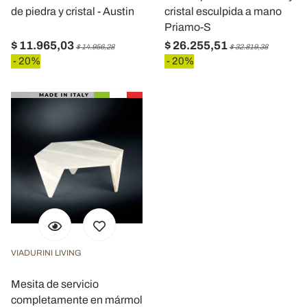
de piedra y cristal - Austin
cristal esculpida a mano
Priamo-S
$ 11.965,03
$ 26.255,51
$ 14.956,28
$ 32.819,38
- 20%
- 20%
VIADURINI LIVING
Mesita de servicio
completamente en mármol