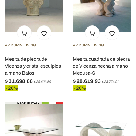
VIADURINI LIVING
VIADURINI LIVING
Mesita de piedra de
Mesita cuadrada de piedra
Vicenza y cristal esculpida
de Vicenza hecha a mano
a mano Balos
Medusa-S
$ 31.698,88
$ 28.619,93
$ 39.623,60
$ 35.774,91
- 20%
- 20%