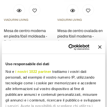
VIADURINI LIVING
VIADURINI LIVING
Mesa de centro moderna
Mesa de centro ovalada en
en piedra fósil moldeada -
piedra fósil moderna -
Beth
Avenue
$ 18.031,99
$ 13.290,15
$ 22.539,98
$ 16.612,68
- 20%
- 20%
Uso responsabile dei dati
Noi e
i nostri 1022 partner
trattiamo i vostri dati
personali, ad esempio il vostro numero IP, utilizzando
tecnologie come i cookie per memorizzare e accedere
alle informazioni sul vostro dispositivo al fine di
pubblicare annunci e contenuti personalizzati, misurare
gli annunci e i contenuti, ricercare il pubblico e sviluppare
i servizi. Avete la possibilità di scegliere chi utilizza i