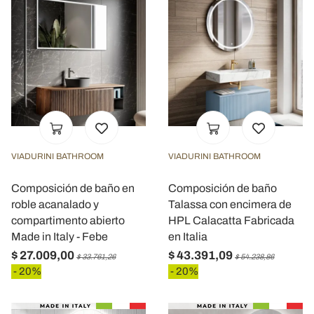
VIADURINI BATHROOM
VIADURINI BATHROOM
Composición de baño en
Composición de baño
roble acanalado y
Talassa con encimera de
compartimento abierto
HPL Calacatta Fabricada
Made in Italy - Febe
en Italia
$ 27.009,00
$ 43.391,09
$ 33.761,26
$ 54.238,86
- 20%
- 20%