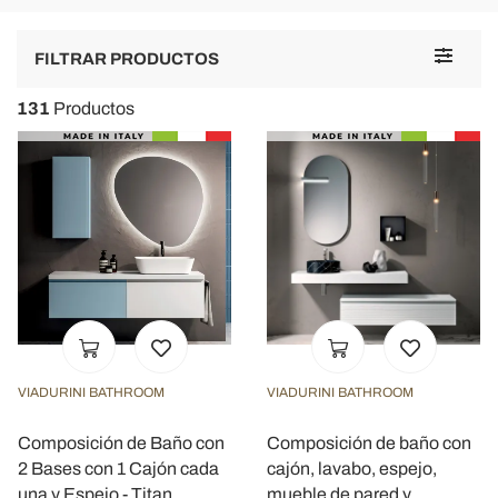
Toggle
FILTRAR PRODUCTOS
navigat
131
Productos
VIADURINI BATHROOM
VIADURINI BATHROOM
Composición de Baño con
Composición de baño con
2 Bases con 1 Cajón cada
cajón, lavabo, espejo,
una y Espejo - Titan
mueble de pared y