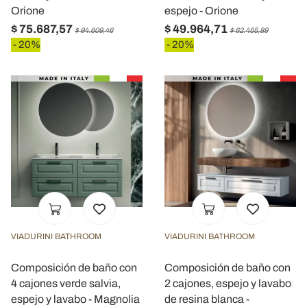
Orione
espejo - Orione
$ 75.687,57
$ 49.964,71
$ 94.609,46
$ 62.455,89
- 20%
- 20%
VIADURINI BATHROOM
VIADURINI BATHROOM
Composición de baño con
Composición de baño con
4 cajones verde salvia,
2 cajones, espejo y lavabo
espejo y lavabo - Magnolia
de resina blanca -