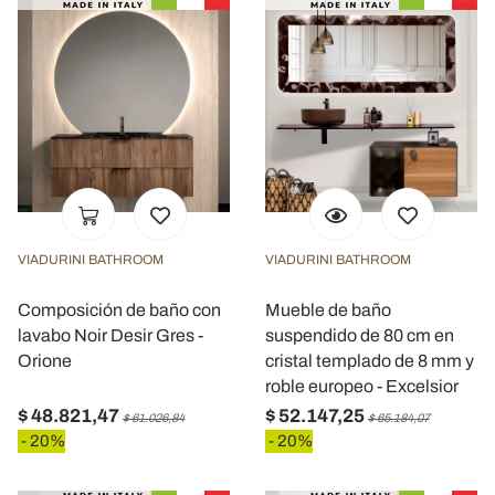
VIADURINI BATHROOM
VIADURINI BATHROOM
Composición de baño con
Mueble de baño
lavabo Noir Desir Gres -
suspendido de 80 cm en
Orione
cristal templado de 8 mm y
roble europeo - Excelsior
$ 48.821,47
$ 52.147,25
$ 61.026,84
$ 65.184,07
- 20%
- 20%