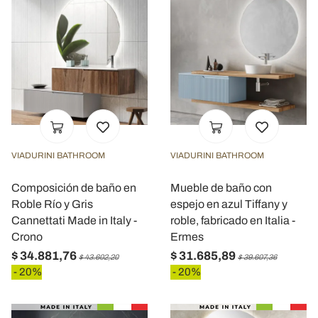
VIADURINI BATHROOM
VIADURINI BATHROOM
Composición de baño en
Mueble de baño con
Roble Río y Gris
espejo en azul Tiffany y
Cannettati Made in Italy -
roble, fabricado en Italia -
Crono
Ermes
$ 34.881,76
$ 31.685,89
$ 43.602,20
$ 39.607,36
- 20%
- 20%