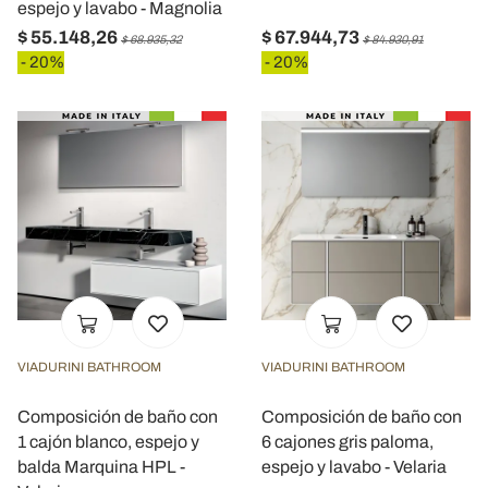
espejo y lavabo - Magnolia
$ 55.148,26
$ 67.944,73
$ 68.935,32
$ 84.930,91
- 20%
- 20%
VIADURINI BATHROOM
VIADURINI BATHROOM
Composición de baño con
Composición de baño con
1 cajón blanco, espejo y
6 cajones gris paloma,
balda Marquina HPL -
espejo y lavabo - Velaria