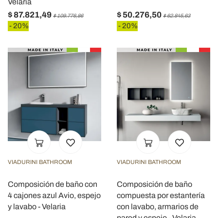
Velaria
$ 87.821,49
$ 50.276,50
$ 109.776,86
$ 62.845,63
- 20%
- 20%
VIADURINI BATHROOM
VIADURINI BATHROOM
Composición de baño con
Composición de baño
4 cajones azul Avio, espejo
compuesta por estantería
y lavabo - Velaria
con lavabo, armarios de
pared y espejo - Velaria