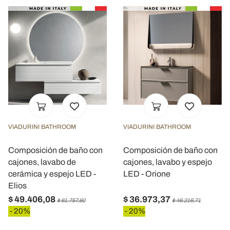
VIADURINI BATHROOM
VIADURINI BATHROOM
Composición de baño con
Composición de baño con
cajones, lavabo de
cajones, lavabo y espejo
cerámica y espejo LED -
LED - Orione
Elios
$ 49.406,08
$ 36.973,37
$ 61.757,60
$ 46.216,71
- 20%
- 20%