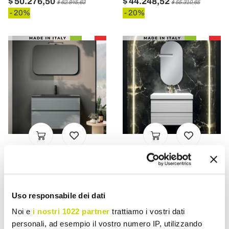
$ 50.276,50
$ 44.248,52
$ 62.845,63
$ 55.310,65
- 20%
- 20%
VIADURINI BATHROOM
VIADURINI BATHROOM
Composición de baño con
Composición de baño con
2 cajones, lavabo de cristal
2 cajones blanco mate,
Uso responsabile dei dati
gris y espejo - Elios
lavabo y espejo - Elios
Noi e
i nostri 1022 partner
trattiamo i vostri dati
$ 42.403,75
$ 33.920,40
$ 53.004,68
$ 42.400,50
personali, ad esempio il vostro numero IP, utilizzando
- 20%
- 20%