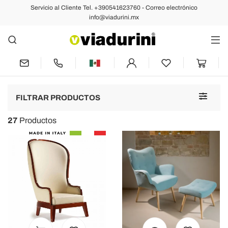
Servicio al Cliente Tel. +390541623760 - Correo electrónico
Sillones
info@viadurini.mx
Sillones vintage, hecho de cuero
ecológico y tela
Toggle
FILTRAR PRODUCTOS
navigat
27
Productos