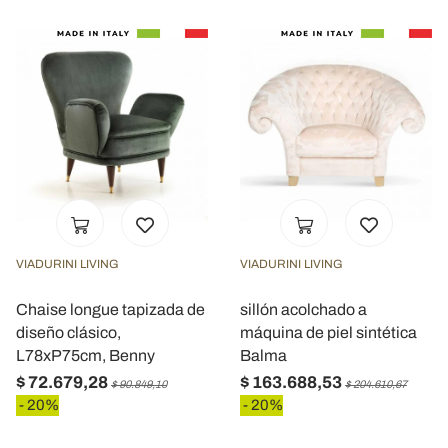
VIADURINI LIVING
VIADURINI LIVING
Chaise longue tapizada de
sillón acolchado a
diseño clásico,
máquina de piel sintética
L78xP75cm, Benny
Balma
$ 72.679,28
$ 163.688,53
$ 90.849,10
$ 204.610,67
- 20%
- 20%