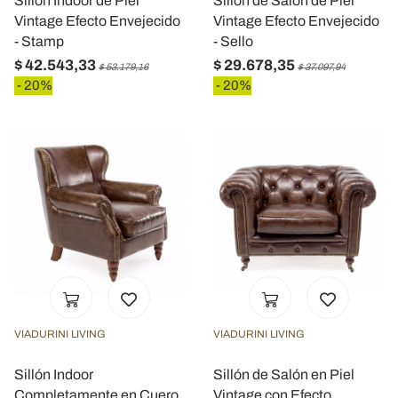
Sillón Indoor de Piel
Sillón de Salón de Piel
Vintage Efecto Envejecido
Vintage Efecto Envejecido
- Stamp
- Sello
$ 42.543,33
$ 29.678,35
$ 53.179,16
$ 37.097,94
- 20%
- 20%
VIADURINI LIVING
VIADURINI LIVING
Sillón Indoor
Sillón de Salón en Piel
Completamente en Cuero
Vintage con Efecto