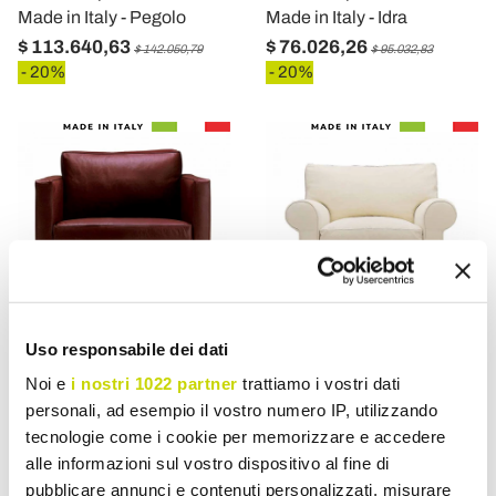
Made in Italy - Pegolo
Made in Italy - Idra
$ 113.640,63
$ 76.026,26
$ 142.050,79
$ 95.032,83
- 20%
- 20%
Uso responsabile dei dati
Noi e
i nostri 1022 partner
trattiamo i vostri dati
VIADURINI LIVING
VIADURINI LIVING
personali, ad esempio il vostro numero IP, utilizzando
Sillón Lounge tapizado y
Sillón de salón clásico
tecnologie come i cookie per memorizzare e accedere
tapizado en cuero Made in
tapizado en tela Made in
alle informazioni sul vostro dispositivo al fine di
Italy - Centauro
Italy - Andromeda
pubblicare annunci e contenuti personalizzati, misurare