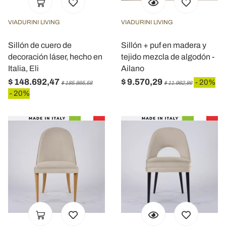
VIADURINI LIVING
VIADURINI LIVING
Sillón de cuero de
Sillón + puf en madera y
decoración láser, hecho en
tejido mezcla de algodón -
Italia, Eli
Ailano
$ 148.692,47
$ 9.570,29
- 20%
$ 185.865,58
$ 11.962,86
- 20%