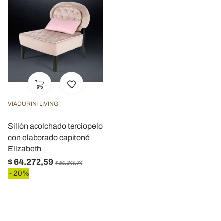
VIADURINI LIVING
Sillón acolchado terciopelo
con elaborado capitoné
Elizabeth
$ 64.272,59
$ 80.340,74
- 20%