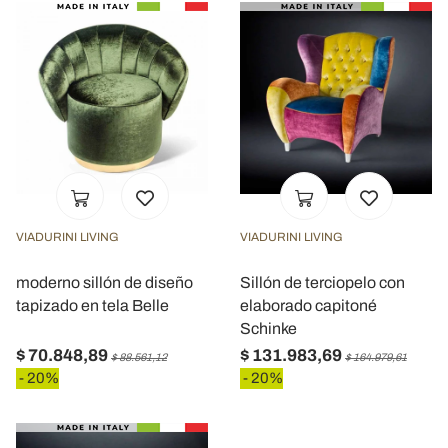
VIADURINI LIVING
VIADURINI LIVING
moderno sillón de diseño
Sillón de terciopelo con
tapizado en tela Belle
elaborado capitoné
Schinke
$ 70.848,89
$ 131.983,69
$ 88.561,12
$ 164.979,61
- 20%
- 20%