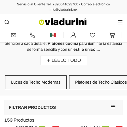
Servicio al Cliente Tel. +390541623760 - Correo electrónico
ILUMINACIÓN
info@viadurini.mx
Iluminación - Plafones de Techo -
Made in Italy
Plafones salón
hechos por hábiles
artesanos italianos
con
atención a cada detalle.
Plafones cocina
para iluminar la estancia
de forma sencilla y con un
estilo único
....
LÉELO TODO
Luces de Techo Modernas
Plafones de Techo Clásicos
Toggle
FILTRAR PRODUCTOS
navigat
153
Productos