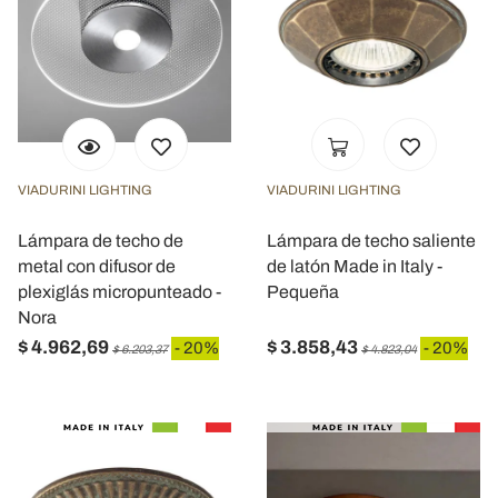
VIADURINI LIGHTING
VIADURINI LIGHTING
Lámpara de techo de
Lámpara de techo saliente
metal con difusor de
de latón Made in Italy -
plexiglás micropunteado -
Pequeña
Nora
$ 4.962,69
$ 3.858,43
- 20%
- 20%
$ 6.203,37
$ 4.823,04