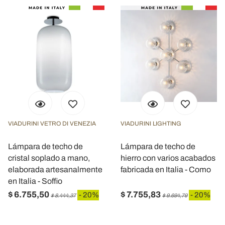
VIADURINI VETRO DI VENEZIA
VIADURINI LIGHTING
Lámpara de techo de
Lámpara de techo de
cristal soplado a mano,
hierro con varios acabados
elaborada artesanalmente
fabricada en Italia - Como
en Italia - Soffio
$ 6.755,50
$ 7.755,83
- 20%
- 20%
$ 8.444,37
$ 9.694,79