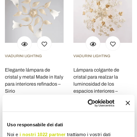
VIADURINI LIGHTING
VIADURINI LIGHTING
Elegante lámpara de
Lámpara colgante de
cristal y metal Made in Italy
cristal para realzar la
para interiores refinados –
luminosidad de los
Sirio
espacios interiores –
Orchidea
$ 3.052,97
$ 4.300,14
- 20%
- 20%
$ 3.816,21
$ 5.375,17
Uso responsabile dei dati
Noi e
i nostri 1022 partner
trattiamo i vostri dati