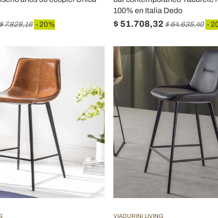
100% en Italia Dedo
$ 51.708,32
$ 7.828,16
- 20%
$ 64.635,40
- 2
G
VIADURINI LIVING