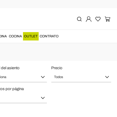
e in Italy
jores
taburetes
altos bar
de
estilo italiano
para bares, pubs y...
CINA
COCINA
OUTLET
CONTRATO
 del asiento
Precio
iona
Todos
os por página