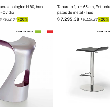
uero ecológico H 80, base
Taburete fijo H 65 cm, Estruct
 - Ovidio
patas de metal - Inés
$ 7.295,38
$ 7.632,04
- 20%
$ 9.119,23
- 20%