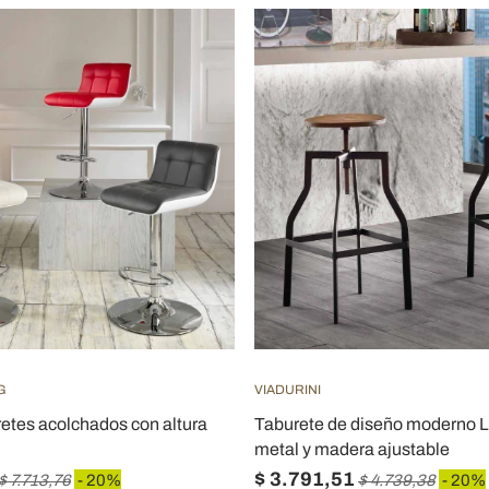
G
VIADURINI
retes acolchados con altura
Taburete de diseño moderno L
metal y madera ajustable
$ 3.791,51
$ 7.713,76
- 20%
$ 4.739,38
- 20%