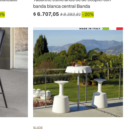
banda blanca central Banda
$ 6.707,05
0%
$ 8.383,81
- 20%
SLIDE