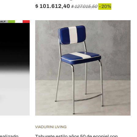
$ 101.612,40
$ 127.015,50
- 20%
VIADURINI LIVING
ealizado
Taburete estilo años 50 de ecopiel con