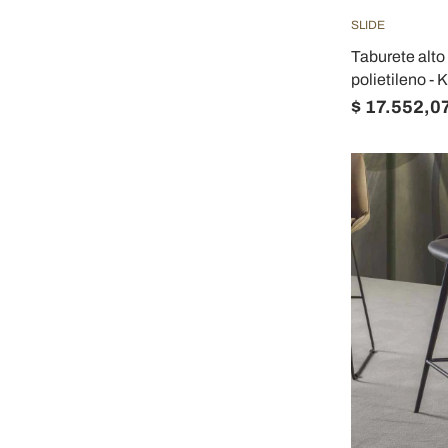
SLIDE
Taburete alt
polietileno -
$ 17.552,0