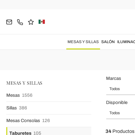
Página inicial
MESAS Y SILLAS
Taburetes
Taburetes de Bar
Taburetes
Taburetes bar
fabricados con los mejores materiales para gara
MESAS Y SILLAS
SALÓN
ILUMINA
Marcas
MESAS Y SILLAS
Todos
Mesas
1556
Disponible
Sillas
386
Todos
Mesas Consolas
126
34
Productos
Taburetes
105