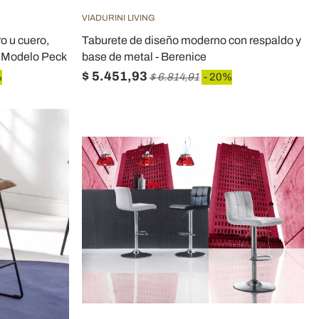
VIADURINI LIVING
ro u cuero,
Taburete de diseño moderno con respaldo y
- Modelo Peck
base de metal - Berenice
$ 5.451,93
%
$ 6.814,91
- 20%