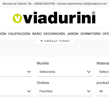
Servicio al Cliente Tel. +390541623760 - Correo electrónico info@viadurini.mx
 de Bar o Pub - Relax y Confort Mad
ntizar un
asiento cómodo
sin olvidar la importancia del diseño. Los me
CIÓN
CALEFACCIÓN
BAÑO
DECORACIÓN
JARDÍN
DORMITORIO
OFI
LÉELO TODO
Modelo
Material
Selecciona
Selecc
Ordena
product
Favoritos
48