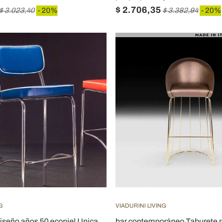
$ 2.706,35
$ 3.023,40
- 20%
$ 3.382,94
- 20%
G
VIADURINI LIVING
iseño años 50 ecopiel Unica
bar contemporáneo Taburete r