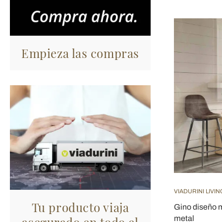
Empieza las compras
VIADURINI LIVIN
Tu producto viaja
Gino diseño m
asegurado en todo el
metal