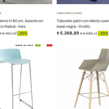
G
VIADURINI LIVING
erno H 80 cm, Asiento en
Taburete patín con efecto cuer
co Nabuk - Ines
base negra - Ovidio
$ 5.268,89
$ 9.462,43
- 20%
$ 6.586,11
- 20%