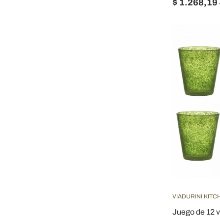
$ 1.268,19
VIADURINI KITC
Juego de 12 v