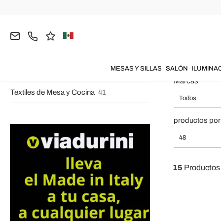
Cuchillería
60
Página inicial
COCINA
Servicio de Mesa
Cristalería
Botelleros de Diseño
11
Cristalerías
Grifos de cocina
18
MESAS Y SILLAS
SALÓN
ILUMINA
Accesorios
118
Marcas
Textiles de Mesa y Cocina
41
Todos
productos por
48
15
Productos