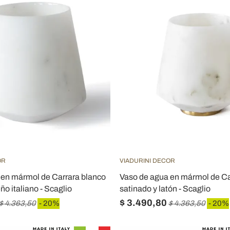
OR
VIADURINI DECOR
 en mármol de Carrara blanco
Vaso de agua en mármol de Ca
ño italiano - Scaglio
satinado y latón - Scaglio
$ 3.490,80
$ 4.363,50
- 20%
$ 4.363,50
- 20%