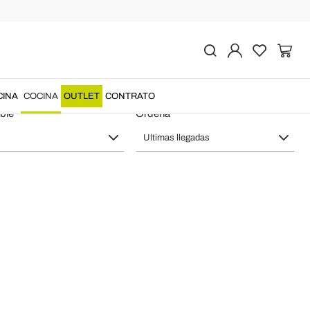
Made in Italy
CINA
COCINA
OUTLET
CONTRATO
ble
Ordena
Ultimas llegadas