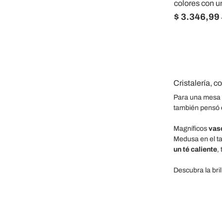
colores con 
$ 3.346,99
Cristalería, c
Para una mesa f
también pensó e
Magníficos
vas
Medusa en el ta
un té caliente
,
Descubra la bril