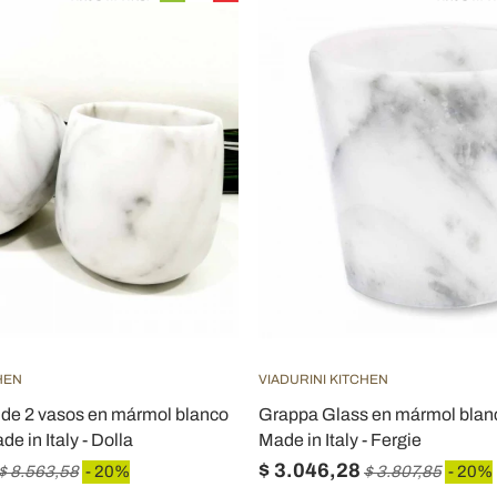
HEN
VIADURINI KITCHEN
de 2 vasos en mármol blanco
Grappa Glass en mármol blanc
e in Italy - Dolla
Made in Italy - Fergie
$ 3.046,28
$ 8.563,58
- 20%
$ 3.807,85
- 20%