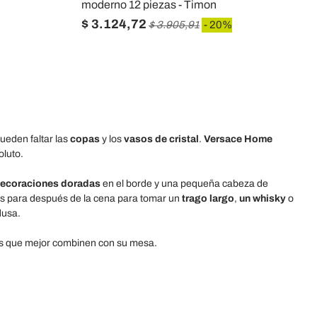
moderno 12 piezas - Timon
$ 3.124,72
$ 3.905,91
- 20%
pueden faltar las
copas
y los
vasos de cristal
.
Versace Home
oluto.
ecoraciones doradas
en el borde y una pequeña cabeza de
sos para después de la cena para tomar un
trago largo
,
un whisky
o
dusa.
tos que mejor combinen con su mesa.