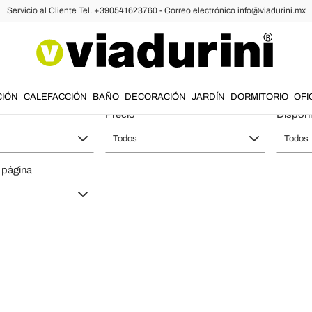
Servicio al Cliente Tel. +390541623760 - Correo electrónico info@viadurini.mx
 de Mesa - Copas y Garrafas de Lujo 
CIÓN
CALEFACCIÓN
BAÑO
DECORACIÓN
JARDÍN
DORMITORIO
OFI
Precio
Disponi
Todos
Todos
 página