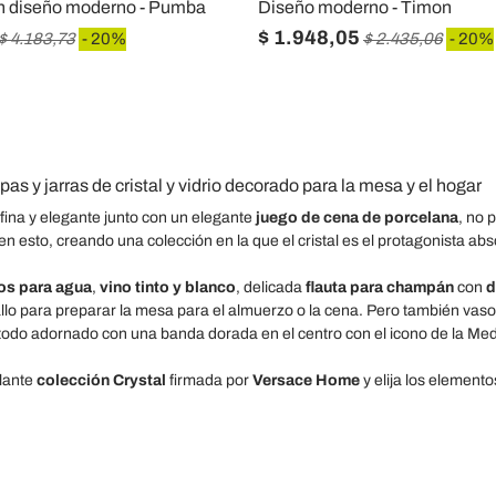
un diseño moderno - Pumba
Diseño moderno - Timon
$ 1.948,05
$ 4.183,73
- 20%
$ 2.435,06
- 20%
opas y jarras de cristal y vidrio decorado para la mesa y el hogar
ina y elegante junto con un elegante
juego de cena de porcelana
, no 
n esto, creando una colección en la que el cristal es el protagonista abs
os para agua
,
vino tinto y blanco
, delicada
flauta para champán
con
d
llo para preparar la mesa para el almuerzo o la cena. Pero también va
 todo adornado con una banda dorada en el centro con el icono de la Me
lante
colección Crystal
firmada por
Versace Home
y elija los elemen