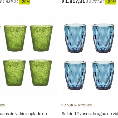
$ 1.817,31
$ 1.585,24
- 20%
$ 2.271,64
- 20%
HEN
VIADURINI KITCHEN
asos de vidrio soplado de
Set de 12 vasos de agua de vid