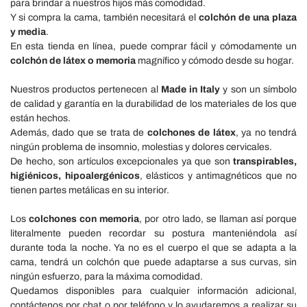
para brindar a nuestros hijos más comodidad.
Y si compra la cama, también necesitará el
colchón de una plaza
y media
.
En esta tienda en línea, puede comprar fácil y cómodamente un
colchón de látex o memoria
magnífico y cómodo desde su hogar.
Nuestros productos pertenecen al
Made in Italy
y son un símbolo
de calidad y garantía en la durabilidad de los materiales de los que
están hechos.
Además, dado que se trata de
colchones de látex
, ya no tendrá
ningún problema de insomnio, molestias y dolores cervicales.
De hecho, son artículos excepcionales ya que son
transpirables,
higiénicos, hipoalergénicos
, elásticos y antimagnéticos que no
tienen partes metálicas en su interior.
Los
colchones con memoria
, por otro lado, se llaman así porque
literalmente pueden recordar su postura manteniéndola así
durante toda la noche. Ya no es el cuerpo el que se adapta a la
cama, tendrá un colchón que puede adaptarse a sus curvas, sin
ningún esfuerzo, para la máxima comodidad.
Quedamos disponibles para cualquier información adicional,
contáctenos por chat o por teléfono y lo ayudaremos a realizar su