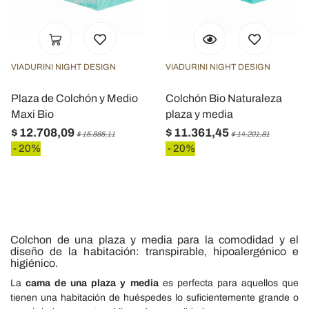
pubblicità e social media, i quali potrebbero combinarle
con altre informazioni che ha fornito loro o che hanno
raccolto dal suo utilizzo dei loro servizi.
VIADURINI NIGHT DESIGN
VIADURINI NIGHT DESIGN
Plaza de Colchón y Medio
Colchón Bio Naturaleza
Maxi Bio
plaza y media
$ 12.708,09
$ 11.361,45
$ 15.885,11
$ 14.201,81
- 20%
- 20%
Colchon de una plaza y media para la comodidad y el
diseño de la habitación: transpirable, hipoalergénico e
higiénico.
La
cama de una plaza y media
es perfecta para aquellos que
tienen una habitación de huéspedes lo suficientemente grande o