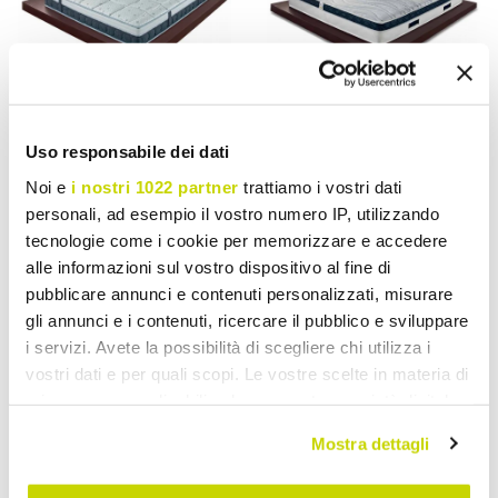
Uso responsabile dei dati
VIADURINI NIGHT DESIGN
VIADURINI NIGHT DESIGN
Noi e
i nostri 1022 partner
trattiamo i vostri dati
personali, ad esempio il vostro numero IP, utilizzando
Colchón de 25 cm de alto y
Colchón cuadrado y
tecnologie come i cookie per memorizzare e accedere
mediano en memoria
mediano alto 22 cm en
alle informazioni sul vostro dispositivo al fine di
calidad made in Italy - Villa
memoria de lujo Made in
pubblicare annunci e contenuti personalizzati, misurare
Italy - Duran
gli annunci e i contenuti, ricercare il pubblico e sviluppare
$ 11.897,49
$ 9.949,44
- 20%
$ 14.871,86
$ 12.436,80
i servizi. Avete la possibilità di scegliere chi utilizza i
- 20%
vostri dati e per quali scopi. Le vostre scelte in materia di
privacy sono applicabili solo su questa proprietà digitale
in cui avete effettuato le vostre scelte. È possibile
Mostra dettagli
modificare o revocare il proprio consenso in qualsiasi
momento dalla Dichiarazione sui cookie o facendo clic