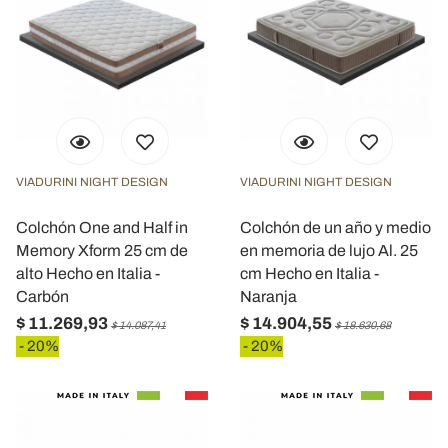
VIADURINI NIGHT DESIGN
VIADURINI NIGHT DESIGN
Colchón One and Half in
Colchón de un año y medio
Memory Xform 25 cm de
en memoria de lujo Al. 25
alto Hecho en Italia -
cm Hecho en Italia -
Carbón
Naranja
$ 11.269,93
$ 14.904,55
$ 14.087,41
$ 18.630,68
- 20%
- 20%