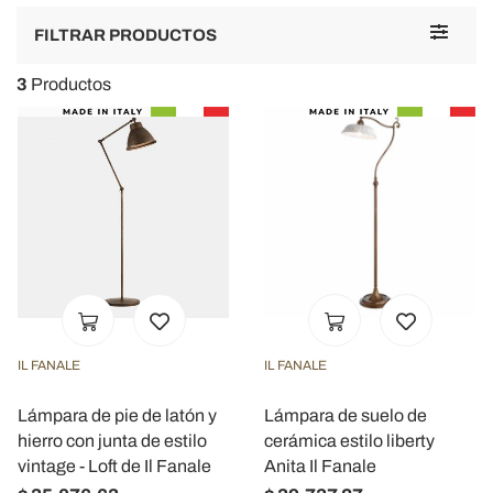
Toggle
FILTRAR PRODUCTOS
navigat
3
Productos
IL FANALE
IL FANALE
Lámpara de pie de latón y
Lámpara de suelo de
hierro con junta de estilo
cerámica estilo liberty
vintage - Loft de Il Fanale
Anita Il Fanale