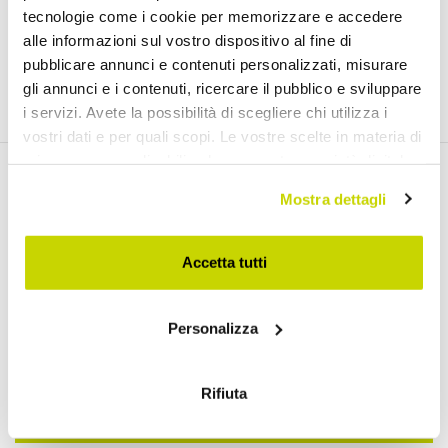
tecnologie come i cookie per memorizzare e accedere
alle informazioni sul vostro dispositivo al fine di
pubblicare annunci e contenuti personalizzati, misurare
gli annunci e i contenuti, ricercare il pubblico e sviluppare
i servizi. Avete la possibilità di scegliere chi utilizza i
vostri dati e per quali scopi. Le vostre scelte in materia di
privacy sono applicabili solo su questa proprietà digitale
Email Newsletter
in cui avete effettuato le vostre scelte. È possibile
Mostra dettagli
modificare o revocare il proprio consenso in qualsiasi
Newsletter
momento dalla Dichiarazione sui cookie o facendo clic
sull'icona di attivazione della privacy.
Accetta tutti
Con il tuo consenso, vorremmo anche:
Personalizza
raccogliere informazioni sulla tua posizione
He leído y acepto los términos de uso de datos personales
geografica, con un'approssimazione di qualche
(
Link
)
metro,
Rifiuta
Identificare il tuo dispositivo, scansionandolo
Regístrate
attivamente alla ricerca di caratteristiche specifiche