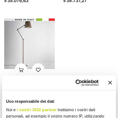
$ 35.076,63
$ 39.737,27
IL FANALE
Lámpara de suelo
industrial regulable
Uso responsabile dei dati
Reporter Il Fanale
Noi e
i nostri 1022 partner
trattiamo i vostri dati
$ 36.521,92
personali, ad esempio il vostro numero IP, utilizzando