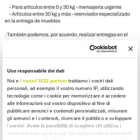
- Para artículos entre 0 y 30 kg - mensajería urgente
- Artículos entre 30 kg y más - reenviador especializado
en la entrega de muebles
. También podemos, por acuerdo, realizar entregas en el
piso.
Para más información, no dude en contactarnos.
¿Qué sucede si no estoy dentro cuando llega mi
pedido?
Uso responsabile dei dati
¡No te preocupes!
Si no está en el momento en que llegan
Noi e
i nostri 1022 partner
trattiamo i vostri dati
sus productos, los productos pueden dejarse en el almacén
personali, ad esempio il vostro numero IP, utilizzando
del transportista.
Él se comunicará con usted para
tecnologie come i cookie per memorizzare e accedere
reorganizar la entrega.
alle informazioni sul vostro dispositivo al fine di
Qué hacer durante la entrega
pubblicare annunci e contenuti personalizzati, misurare
El servicio de mensajería le pedirá que firme un documento
gli annunci e i contenuti, ricercare il pubblico e sviluppare
para demostrar que entregó el paquete a la dirección y
i servizi. Avete la possibilità di scegliere chi utilizza i
persona correctas.
Incluso si el embalaje no está
vostri dati e per quali scopi. Le vostre scelte in materia di
notablemente dañado externamente, puede estar dañado