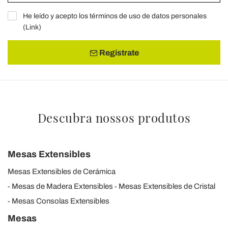
annunci, per fornire funzionalità dei social media e per
He leído y acepto los términos de uso de datos personales
analizzare il nostro traffico. Condividiamo inoltre
(
Link
)
informazioni sul modo in cui utilizza il nostro sito con i
nostri partner che si occupano di analisi dei dati web,
Regístrate
pubblicità e social media, i quali potrebbero combinarle
con altre informazioni che ha fornito loro o che hanno
raccolto dal suo utilizzo dei loro servizi.
Descubra nossos produtos
Mesas Extensibles
Mesas Extensibles de Cerámica
Mesas de Madera Extensibles
Mesas Extensibles de Cristal
Mesas Consolas Extensibles
Mesas