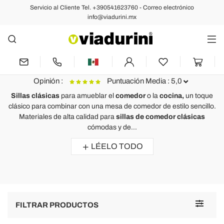
Servicio al Cliente Tel. +390541623760 - Correo electrónico
Sillas
info@viadurini.mx
Sillas de Diseño Clásico en
Madera, Metal, Plástico y Cuero -
Alta calidad Made in Italy
Opinión :
Puntuación Media : 5,0
Sillas clásicas
para amueblar el
comedor
o la
cocina,
un toque
clásico para combinar con una mesa de comedor de estilo sencillo.
Silla tapizada de diseño con mechones de trabajo - Diana
S
Materiales de alta calidad para
sillas de comedor clásicas
cómodas y de...
Ich liebe diese klassischen Polsterstühle. Ich habe sie für mein
C
Esszimmer gekauft und sie sind nicht nur bequem, sondern auch
c
LÉELO TODO
wunderschön.
B
Zufrieden mit dem Produkt und dem Kundenservice.
Toggle
FILTRAR PRODUCTOS
navigat