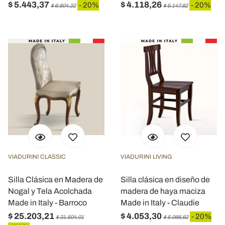
$ 5.443,37
$ 4.118,26
- 20%
- 20%
$ 6.804,22
$ 5.147,82
VIADURINI CLASSIC
VIADURINI LIVING
Silla Clásica en Madera de
Silla clásica en diseño de
Nogal y Tela Acolchada
madera de haya maciza
Made in Italy - Barroco
Made in Italy - Claudie
$ 25.203,21
$ 4.053,30
- 20%
$ 31.504,01
$ 5.066,62