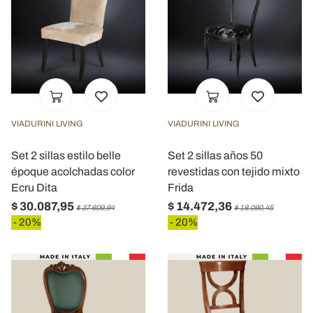
VIADURINI LIVING
VIADURINI LIVING
Set 2 sillas estilo belle
Set 2 sillas años 50
époque acolchadas color
revestidas con tejido mixto
Ecru Dita
Frida
$ 30.087,95
$ 14.472,36
$ 37.609,94
$ 18.090,45
- 20%
- 20%