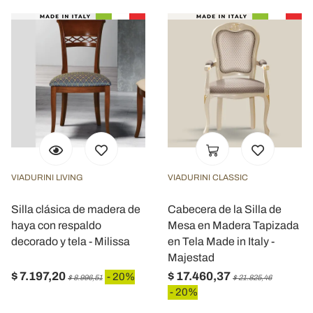
VIADURINI LIVING
VIADURINI CLASSIC
Silla clásica de madera de
Cabecera de la Silla de
haya con respaldo
Mesa en Madera Tapizada
decorado y tela - Milissa
en Tela Made in Italy -
Majestad
$ 7.197,20
$ 17.460,37
- 20%
$ 8.996,51
$ 21.825,46
- 20%