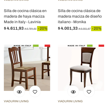
informazioni sul modo in cui utilizza il nostro sito con i
nostri partner che si occupano di analisi dei dati web,
Silla de cocina clásica en
Silla de cocina clásica de
pubblicità e social media, i quali potrebbero combinarle
madera de haya maciza
madera maciza de diseño
con altre informazioni che ha fornito loro o che hanno
Made in Italy - Lavinia
italiano - Monika
raccolto dal suo utilizzo dei loro servizi.
$ 4.611,93
$ 4.001,33
- 20%
- 20%
$ 5.764,91
$ 5.001,67
VIADURINI LIVING
VIADURINI LIVING