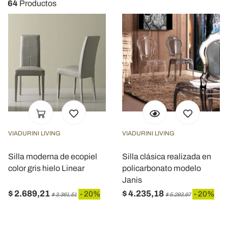
64
Productos
VIADURINI LIVING
VIADURINI LIVING
Silla moderna de ecopiel
Silla clásica realizada en
color gris hielo Linear
policarbonato modelo
Janis
$ 2.689,21
$ 4.235,18
- 20%
- 20%
$ 3.361,51
$ 5.293,97