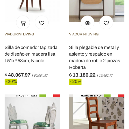
VIADURINI LIVING
VIADURINI LIVING
Silla de comedor tapizada
Silla plegable de metal y
de diseño en madera lisa,
asiento y respaldo en
L51xP53cm, Nicole
madera de roble 2 piezas -
Roberta
$ 48.067,97
$ 13.186,22
$ 60.084,97
$ 16.482,77
- 20%
- 20%