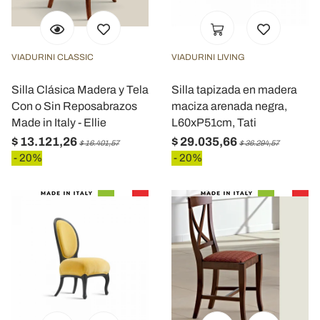
VIADURINI CLASSIC
VIADURINI LIVING
Silla Clásica Madera y Tela
Silla tapizada en madera
Con o Sin Reposabrazos
maciza arenada negra,
Made in Italy - Ellie
L60xP51cm, Tati
$ 13.121,26
$ 29.035,66
$ 16.401,57
$ 36.294,57
- 20%
- 20%