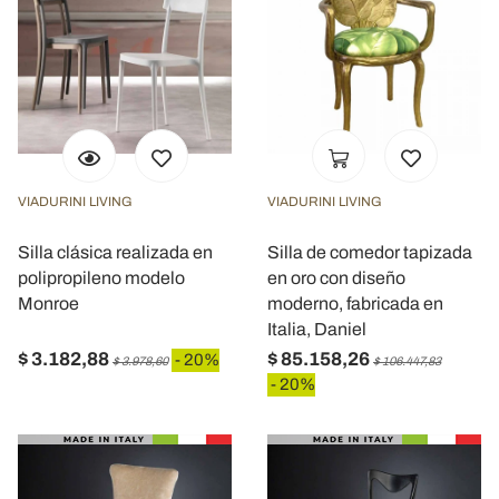
VIADURINI LIVING
VIADURINI LIVING
Silla clásica realizada en
Silla de comedor tapizada
polipropileno modelo
en oro con diseño
Monroe
moderno, fabricada en
Italia, Daniel
$ 3.182,88
$ 85.158,26
- 20%
$ 3.978,60
$ 106.447,83
- 20%