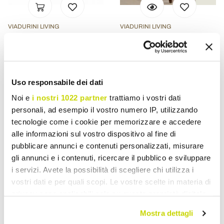
VIADURINI LIVING
VIADURINI LIVING
Silla de comedor tapizada
Silla en Madera y Tela
en madera maciza de
Diseño Clásico Respaldo
nogal, L67xP60 cm, Tati
Cruzado - Debussy
Uso responsabile dei dati
$ 29.464,37
$ 4.456,03
- 20%
$ 36.830,46
$ 5.570,04
- 20%
Noi e
i nostri 1022 partner
trattiamo i vostri dati
personali, ad esempio il vostro numero IP, utilizzando
tecnologie come i cookie per memorizzare e accedere
alle informazioni sul vostro dispositivo al fine di
pubblicare annunci e contenuti personalizzati, misurare
gli annunci e i contenuti, ricercare il pubblico e sviluppare
i servizi. Avete la possibilità di scegliere chi utilizza i
vostri dati e per quali scopi. Le vostre scelte in materia di
privacy sono applicabili solo su questa proprietà digitale
in cui avete effettuato le vostre scelte. È possibile
Mostra dettagli
modificare o revocare il proprio consenso in qualsiasi