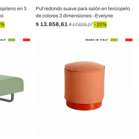
ropileno en 3
Puf redondo suave para salón en terciopelo
co
de colores 3 dimensiones - Evelyne
$ 13.858,61
0%
$ 17.323,27
- 20%