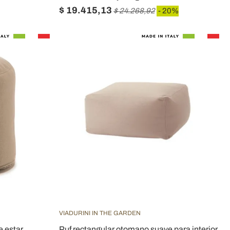
$ 19.415,13
$ 24.268,92
- 20%
VIADURINI IN THE GARDEN
e estar
Puf rectangular otomano suave para interior