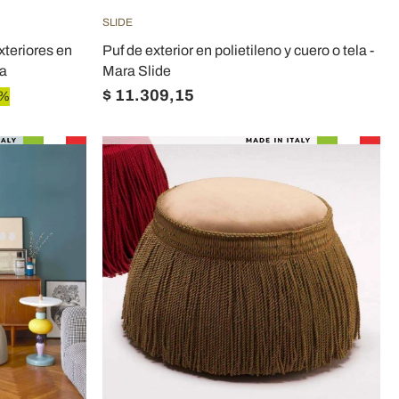
SLIDE
xteriores en
Puf de exterior en polietileno y cuero o tela -
ia
Mara Slide
$ 11.309,15
0%