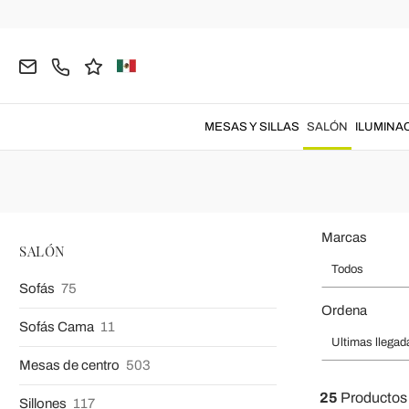
Página inicial
SALÓN
Pufs
Pufs, 
Pufs de
diseño moderno
y
clásico
de f
MESAS Y SILLAS
SALÓN
ILUMINA
Marcas
SALÓN
Todos
Sofás
75
Ordena
Sofás Cama
11
Ultimas llegad
Mesas de centro
503
25
Productos
Sillones
117