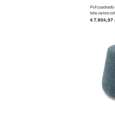
Puf cuadrado i
tela varios co
$ 7.904,97