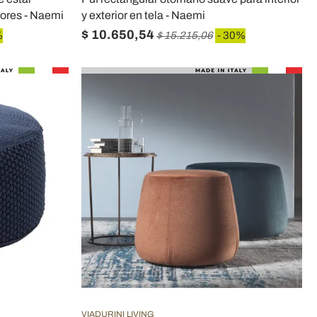
olores - Naemi
y exterior en tela - Naemi
$ 10.650,54
%
$ 15.215,06
- 30%
VIADURINI LIVING