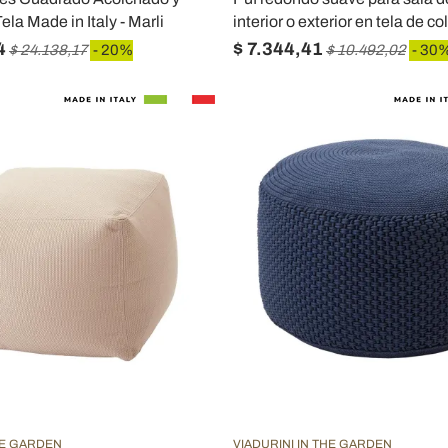
la Made in Italy - Marli
interior o exterior en tela de c
4
$ 7.344,41
$ 24.138,17
- 20%
$ 10.492,02
- 30
HE GARDEN
VIADURINI IN THE GARDEN