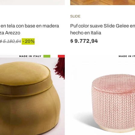
SLIDE
 en tela con base en madera
Puf color suave Slide Gelee en
za Arezzo
hecho en Italia
$ 9.772,94
$ 5.180,64
- 20%