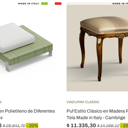
G
VIADURINI CLASSIC
en Polietileno de Diferentes
Puf Estilo Clásico en Madera 
is
Tela Made in Italy - Cambrige
6
$ 11.335,30
$ 25.641,70
- 20%
$ 14.169,12
- 2