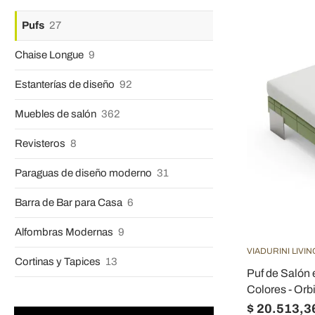
Pufs
27
Chaise Longue
9
Estanterías de diseño
92
Muebles de salón
362
Revisteros
8
Paraguas de diseño moderno
31
Barra de Bar para Casa
6
Alfombras Modernas
9
VIADURINI LIVIN
Cortinas y Tapices
13
Puf de Salón 
Colores - Orb
$ 20.513,3