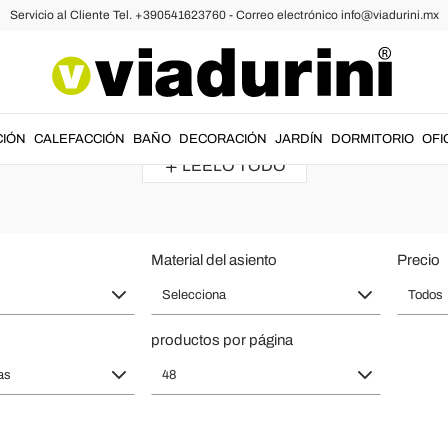
Servicio al Cliente Tel. +390541623760 - Correo electrónico info@viadurini.mx
cómodo y funcional para amueblar e
ormas
redondas o rectangulares
, ideados para esos instantes de
relaj
CIÓN
CALEFACCIÓN
BAÑO
DECORACIÓN
JARDÍN
DORMITORIO
OFI
LÉELO TODO
Material del asiento
Precio
Selecciona
Todos
productos por página
as
48