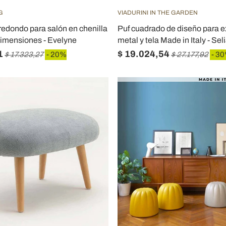
G
VIADURINI IN THE GARDEN
edondo para salón en chenilla
Puf cuadrado de diseño para e
dimensiones - Evelyne
metal y tela Made in Italy - Sel
1
$ 19.024,54
$ 17.323,27
- 20%
$ 27.177,92
- 3