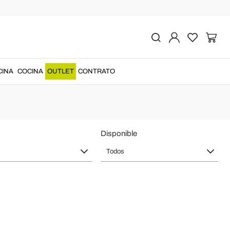
l salón
ación
en el
sofá
o sentados en el
sillón....
CINA
COCINA
OUTLET
CONTRATO
Disponible
Todos