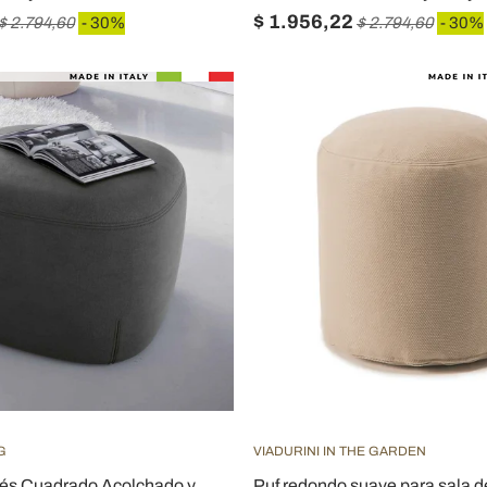
$ 1.956,22
$ 2.794,60
- 30%
$ 2.794,60
- 30%
G
VIADURINI IN THE GARDEN
és Cuadrado Acolchado y
Puf redondo suave para sala d