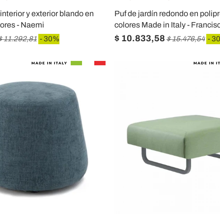
nterior y exterior blando en
Puf de jardín redondo en polip
lores - Naemi
colores Made in Italy - Francis
$ 10.833,58
$ 11.292,81
- 30%
$ 15.476,54
- 3