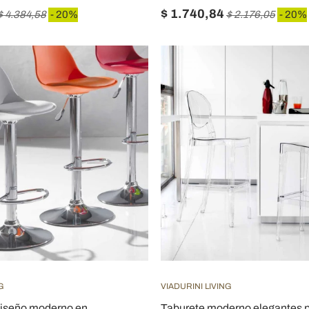
$ 1.740,84
$ 4.384,58
- 20%
$ 2.176,05
- 20%
G
VIADURINI LIVING
diseño moderno en
Taburete moderno elegantes p