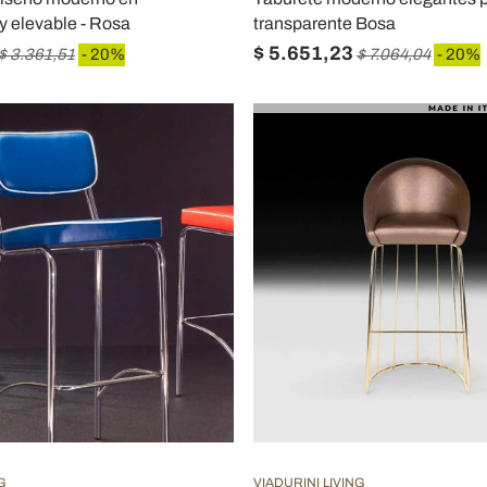
 y elevable - Rosa
transparente Bosa
$ 5.651,23
$ 3.361,51
- 20%
$ 7.064,04
- 20%
G
VIADURINI LIVING