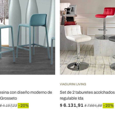
VIADURINI LIVING
resina con diseño moderno de
Set de 2 taburetes acolchados
o Grosseto
regulable Ida
$ 6.131,91
$ 4.157,23
- 20%
$ 7.664,89
- 20%