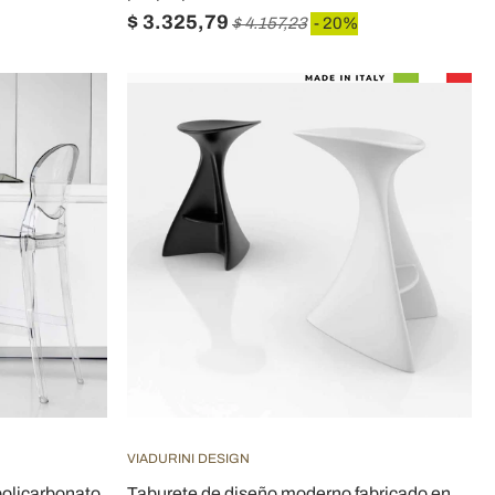
$ 3.325,79
$ 4.157,23
- 20%
VIADURINI DESIGN
olicarbonato
Taburete de diseño moderno fabricado en