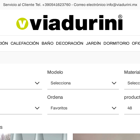
Servicio al Cliente Tel. +390541623760 - Correo electrónico info@viadurini.mx
e in Italy para cocina, bar e interi
on los
taburetes Made in Italy
de Viadurini: asientos elegantes pensados
CIÓN
CALEFACCIÓN
BAÑO
DECORACIÓN
JARDÍN
DORMITORIO
OFI
 y vintage para el hogar, restaurantes, hoteles y proyectos contract, co
Modelo
Material
Selecciona
Selecc
Ordena
product
Favoritos
48
s