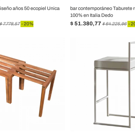
iseño años 50 ecopiel Unica
bar contemporáneo Taburete r
100% en Italia Dedo
$ 51.380,77
$ 7.778,57
- 20%
$ 64.225,96
- 