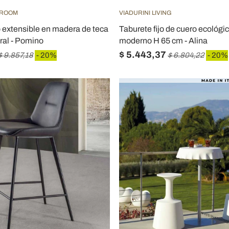
HROOM
VIADURINI LIVING
 extensible en madera de teca
Taburete fijo de cuero ecológi
ral - Pomino
moderno H 65 cm - Alina
$ 5.443,37
$ 9.857,18
- 20%
$ 6.804,22
- 20%