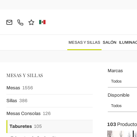
Página inicial
MESAS Y SILLAS
Taburetes
Taburetes Mad
Completa islas de cocina, barras, bares y espacios profesionales c
MESAS Y SILLAS
SALÓN
ILUMINA
selección de taburetes modernos, de diseño
Marcas
MESAS Y SILLAS
Todos
Mesas
1556
Disponible
Sillas
386
Todos
Mesas Consolas
126
103
Producto
Taburetes
105