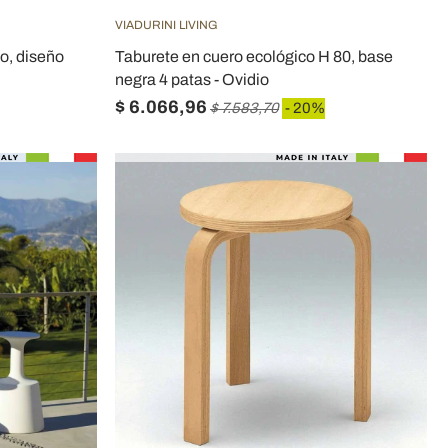
VIADURINI LIVING
co, diseño
Taburete en cuero ecológico H 80, base
negra 4 patas - Ovidio
$ 6.066,96
$ 7.583,70
- 20%