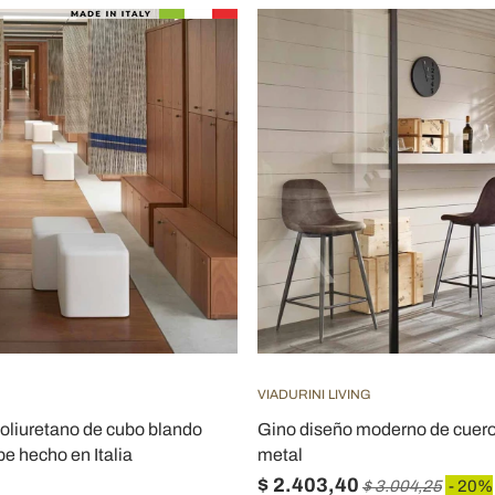
VIADURINI LIVING
oliuretano de cubo blando
Gino diseño moderno de cuero
be hecho en Italia
metal
$ 2.403,40
$ 3.004,25
- 20%