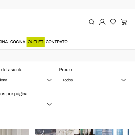
ores elegantes
 para combinar confort, materiales de calidad y estilo italiano. Una
CINA
COCINA
OUTLET
CONTRATO
n compra online segura y entrega confiable.
 del asiento
Precio
iona
Todos
os por página