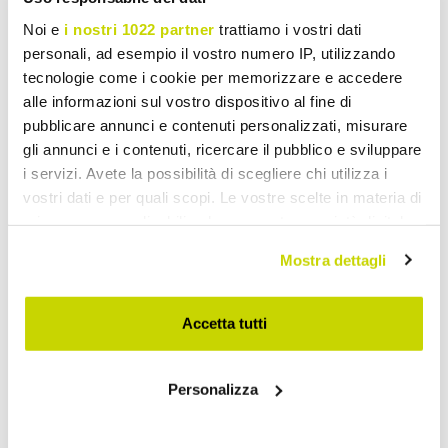
Noi e
i nostri 1022 partner
trattiamo i vostri dati
personali, ad esempio il vostro numero IP, utilizzando
tecnologie come i cookie per memorizzare e accedere
alle informazioni sul vostro dispositivo al fine di
pubblicare annunci e contenuti personalizzati, misurare
gli annunci e i contenuti, ricercare il pubblico e sviluppare
i servizi. Avete la possibilità di scegliere chi utilizza i
vostri dati e per quali scopi. Le vostre scelte in materia di
privacy sono applicabili solo su questa proprietà digitale
in cui avete effettuato le vostre scelte. È possibile
Mostra dettagli
modificare o revocare il proprio consenso in qualsiasi
momento dalla Dichiarazione sui cookie o facendo clic
sull'icona di attivazione della privacy.
Accetta tutti
Oferta por tiempo limitado.
Con il tuo consenso, vorremmo anche:
Personalizza
raccogliere informazioni sulla tua posizione
¡No te la pierdas!
geografica, con un'approssimazione di qualche
metro,