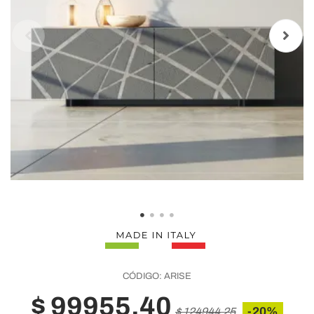
CÓDIGO:
ARISE
$ 99955,40
-20%
$ 124944,25