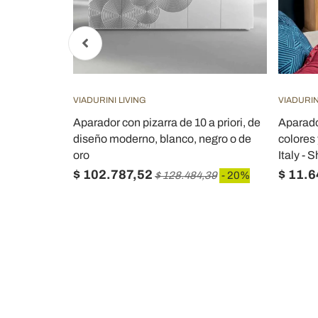
VIADURINI LIVING
VIADURIN
 partículas
Aparador con pizarra de 10 a priori, de
Aparado
 Made in
diseño moderno, blanco, negro o de
colores 
oro
Italy - 
$ 102.787,52
$ 11.
- 20%
$ 128.484,39
- 20%