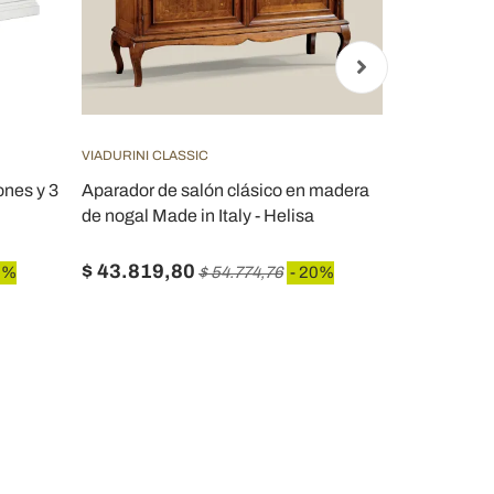
VIADURINI CLASSIC
VIADURINI CL
ones y 3
Aparador de salón clásico en madera
Aparador co
de nogal Made in Italy - Helisa
de madera 
Italy - Odino
$ 43.819,80
$ 11.640,
0%
$ 54.774,76
- 20%