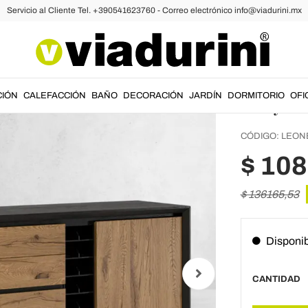
Servicio al Cliente Tel. +390541623760 - Correo electrónico info@viadurini.mx
ias
Aparad
aglome
Italy -
CIÓN
CALEFACCIÓN
BAÑO
DECORACIÓN
JARDÍN
DORMITORIO
OFI
CÓDIGO:
LEON
$ 10
$ 136165,53
Disponi
CANTIDAD