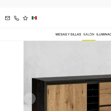
Página inicial
SALÓN
Muebles de salón
Creenc
MESAS Y SILLAS
SALÓN
ILUMINA