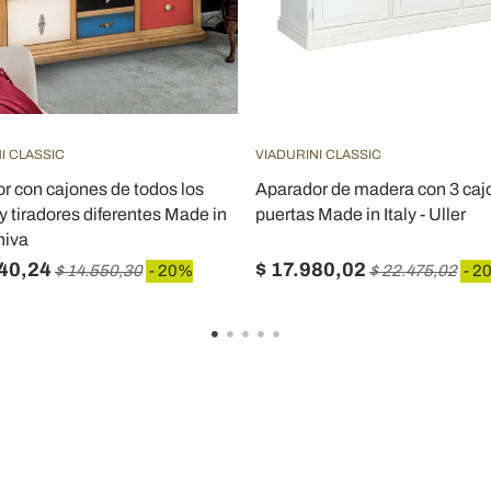
I CLASSIC
VIADURINI CLASSIC
r con cajones de todos los
Aparador de madera con 3 caj
y tiradores diferentes Made in
puertas Made in Italy - Uller
Shiva
640,24
$ 17.980,02
$ 14.550,30
- 20%
$ 22.475,02
- 2