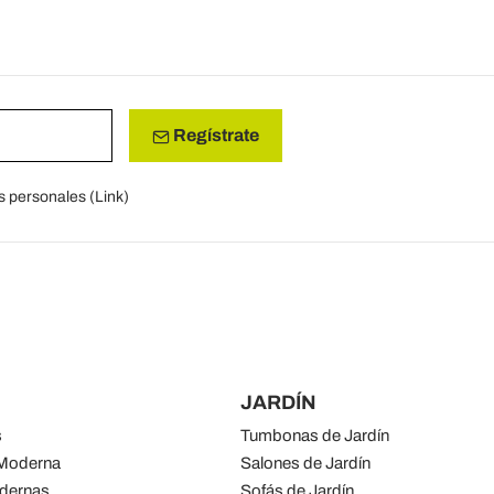
Regístrate
s personales (
Link
)
JARDÍN
s
Tumbonas de Jardín
 Moderna
Salones de Jardín
odernas
Sofás de Jardín