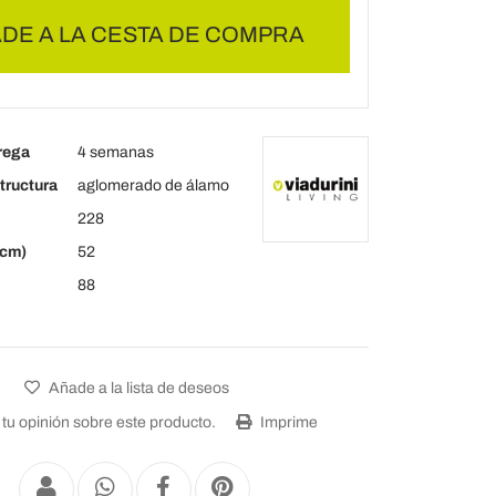
DE A LA CESTA DE COMPRA
rega
4 semanas
tructura
aglomerado de álamo
228
(cm)
52
88
Añade a la lista de deseos
tu opinión sobre este producto.
Imprime