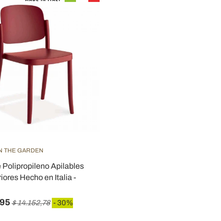
IN THE GARDEN
e Polipropileno Apilables
iores Hecho en Italia -
,95
$ 14.152,78
- 30%