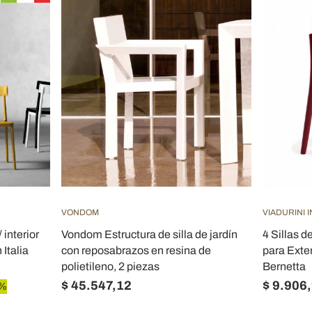
VONDOM
VIADURINI 
 interior
Vondom Estructura de silla de jardín
4 Sillas d
 Italia
con reposabrazos en resina de
para Exter
polietileno, 2 piezas
Bernetta
$ 45.547,12
$ 9.906
0%