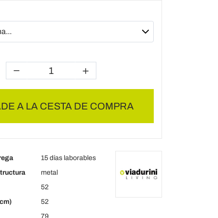
DE A LA CESTA DE COMPRA
rega
15 días laborables
tructura
metal
52
(cm)
52
79