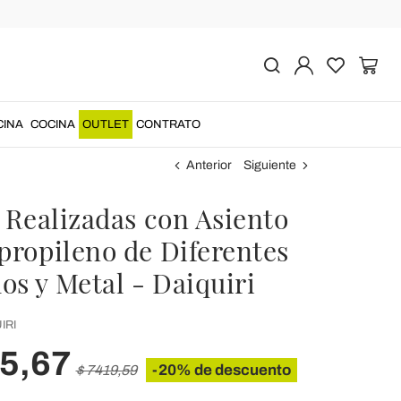
CINA
COCINA
OUTLET
CONTRATO
Anterior
Siguiente
s Realizadas con Asiento
propileno de Diferentes
os y Metal - Daiquiri
IRI
35,67
-20% de descuento
$ 7419,59