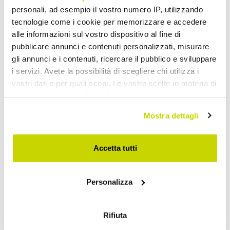
personali, ad esempio il vostro numero IP, utilizzando
tecnologie come i cookie per memorizzare e accedere
alle informazioni sul vostro dispositivo al fine di
pubblicare annunci e contenuti personalizzati, misurare
gli annunci e i contenuti, ricercare il pubblico e sviluppare
i servizi. Avete la possibilità di scegliere chi utilizza i
vostri dati e per quali scopi. Le vostre scelte in materia di
privacy sono applicabili solo su questa proprietà digitale
in cui avete effettuato le vostre scelte. È possibile
Mostra dettagli
modificare o revocare il proprio consenso in qualsiasi
momento dalla Dichiarazione sui cookie o facendo clic
sull'icona di attivazione della privacy.
Accetta tutti
Oferta por tiempo limitado.
Con il tuo consenso, vorremmo anche:
¡No te la pierdas!
Personalizza
raccogliere informazioni sulla tua posizione
geografica, con un'approssimazione di qualche
metro,
Rifiuta
Identificare il tuo dispositivo, scansionandolo