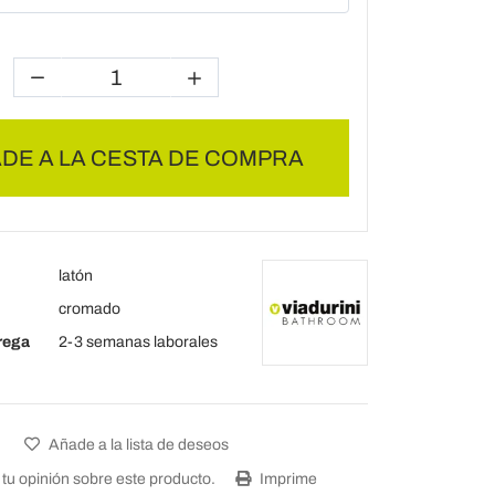
DE A LA CESTA DE COMPRA
latón
cromado
rega
2-3 semanas laborales
Añade a la lista de deseos
tu opinión sobre este producto.
Imprime