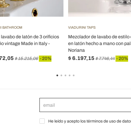
NI BATHROOM
VIADURINI TAPS
 lavabo de latón de 3 orificios
Mezclador de lavabo de estilo 
o vintage Made in Italy -
en latón hecho a mano con pal
Noriana
172,05
$ 6.197,15
$ 15.215,06
- 20%
$ 7.746,44
- 20%
He leído y acepto los términos de uso de dato