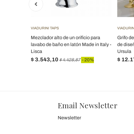
VIADURINI TAPS
VIADURI
n un orificio
Mezclador alto de un orificio para
Grifo de
Lisca
lavabo de baño en latón Made in Italy -
de diseñ
Lisca
Ursula
$ 3.543,10
$ 12.
 20%
$ 4.428,87
- 20%
Email Newsletter
Newsletter