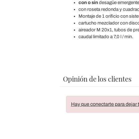
con o sin
desagüe emergente 
con roseta redonda y cuadrada
Montaje de 1 orificio con sis
cartucho mezclador con disco
aireador M 20x1, tubos de pr
caudal limitado a 7,0 l / min.
Opinión de los clientes
Hay que conectarte para dejar t