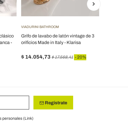
VIADURINI BATHROOM
VIADURINI TA
clásico
Grifo de lavabo de latón vintage de 3
Grifo de lav
anca -
orificios Made in Italy - Klarisa
y desagüe Ma
$ 14.054,73
$ 3.412,3
$ 17.568,41
- 20%
Regístrate
s personales (
Link
)