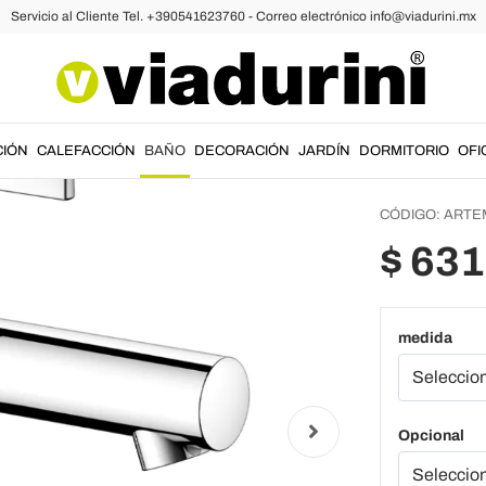
Servicio al Cliente Tel. +390541623760 - Correo electrónico info@viadurini.mx
vabo
Mezcl
lavabo
cromad
CIÓN
CALEFACCIÓN
BAÑO
DECORACIÓN
JARDÍN
DORMITORIO
OFI
CÓDIGO:
ARTEM
$ 63
medida
Opcional