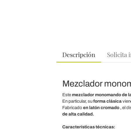
Descripción
Solicita
Mezclador monoma
Este
mezclador monomando de l
En particular, su
forma clásica
vien
Fabricado
en latón cromado
, el d
de alta calidad.
Características técnicas: