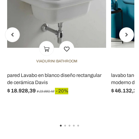
VIADURINI BATHROOM
pared Lavabo en blanco diseño rectangular
lavabo tanqu
de cerámica Davis
moderno de 
$ 18.928,39
$ 46.132,2
- 20%
$ 23.660,49