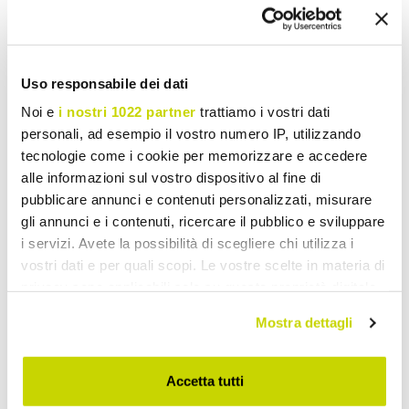
Uso responsabile dei dati
Lavabos Vintage
Noi e
i nostri 1022 partner
trattiamo i vostri dati
personali, ad esempio il vostro numero IP, utilizzando
tecnologie come i cookie per memorizzare e accedere
alle informazioni sul vostro dispositivo al fine di
pubblicare annunci e contenuti personalizzati, misurare
gli annunci e i contenuti, ricercare il pubblico e sviluppare
i servizi. Avete la possibilità di scegliere chi utilizza i
vostri dati e per quali scopi. Le vostre scelte in materia di
privacy sono applicabili solo su questa proprietà digitale
in cui avete effettuato le vostre scelte. È possibile
Mostra dettagli
modificare o revocare il proprio consenso in qualsiasi
momento dalla Dichiarazione sui cookie o facendo clic
sull'icona di attivazione della privacy.
Accetta tutti