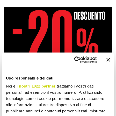
Uso responsabile dei dati
Noi e
i nostri 1022 partner
trattiamo i vostri dati
personali, ad esempio il vostro numero IP, utilizzando
tecnologie come i cookie per memorizzare e accedere
alle informazioni sul vostro dispositivo al fine di
Oferta por tiempo limitado.
pubblicare annunci e contenuti personalizzati, misurare