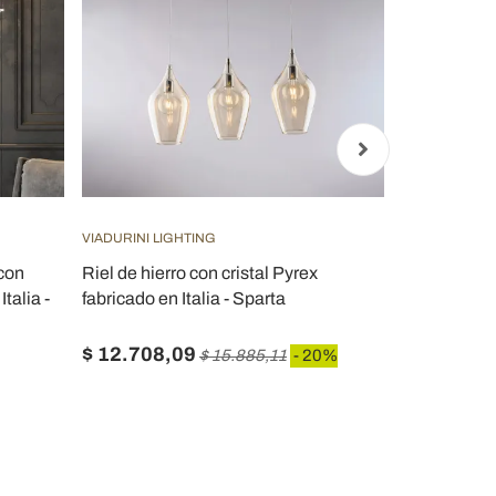
VIADURINI LIGHTING
VIADURINI LI
con
Riel de hierro con cristal Pyrex
Lámpara de 
talia -
fabricado en Italia - Sparta
oxidado, fab
decoración d
$ 12.708,09
$ 3.660,7
$ 15.885,11
- 20%