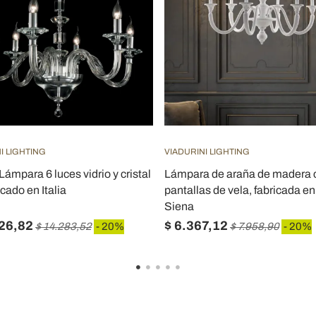
I LIGHTING
VIADURINI LIGHTING
ámpara 6 luces vidrio y cristal
Lámpara de araña de madera 
ricado en Italia
pantallas de vela, fabricada en I
Siena
426,82
$ 6.367,12
$ 14.283,52
- 20%
$ 7.958,90
- 20%