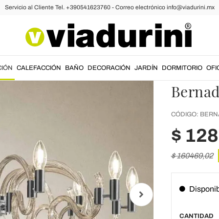
Servicio al Cliente Tel. +390541623760 - Correo electrónico info@viadurini.mx
Lámparas Araña Clásicas
Lámpar
Veneci
luces M
CIÓN
CALEFACCIÓN
BAÑO
DECORACIÓN
JARDÍN
DORMITORIO
OFI
Bernad
CÓDIGO:
BERN
$ 12
$ 160469,02
Disponi
CANTIDAD