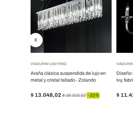
VIADURINI LIGHTING
VIADURIN
o lacado y
Araña clásica suspendida de lujo en
Diseño L
a para
metal y cristal tallado - Zolando
Ivy, fab
 Texas
$ 13.048,02
$ 11.
 20%
$ 16.310,02
- 20%