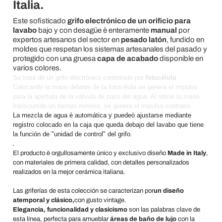
Italia.
Este sofisticado
grifo electrónico de un orificio para
lavabo
bajo y con desagüe è enteramente
manual
por
expertos artesanos del sector en
pesado latón
, fundido en
moldes que respetan los sistemas artesanales del pasado y
protegido con una gruesa
capa de acabado
disponible en
varios colores.
Se trata de un grifo electrónico controlado por
fotocélula
.
Colocando la mano delante de la fotocélula se genera el impulso
para la apertura de la válvula de paso del agua. Al retirar la mano,
transcurrido un tiempo mínimo, se genera el impulso contrario.
La mezcla de agua è automática y puedeò ajustarse mediante
registro colocado en la caja que queda debajo del lavabo que tiene
la función de "unidad de control" del grifo.
.
El producto è orgullosamente único y exclusivo diseño
Made in Italy
,
con materiales de primera calidad, con detalles personalizados
realizados en la mejor cerámica italiana.
Las griferías de esta colección se caracterizan por
un diseño
atemporal y clásico,
con gusto vintage.
Elegancia, funcionalidad y clasicismo
son las palabras clave de
esta línea, perfecta para amueblar
áreas de baño de lujo
con la