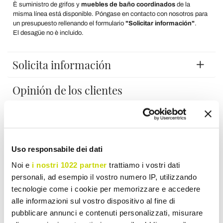
È suministro de grifos y
muebles de baño coordinados
de la
misma línea está disponible. Póngase en contacto con nosotros para
un presupuesto rellenando el formulario
"Solicitar información"
.
El desagüe no è incluido.
Solicita información
Opinión de los clientes
Hay que conectarte para dejar tu opinión.
Uso responsabile dei dati
Noi e
i nostri 1022 partner
trattiamo i vostri dati
personali, ad esempio il vostro numero IP, utilizzando
tecnologie come i cookie per memorizzare e accedere
Añade a la lista de deseos
alle informazioni sul vostro dispositivo al fine di
Envía tu opinión sobre este producto.
Imprime
pubblicare annunci e contenuti personalizzati, misurare