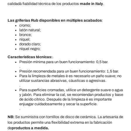
calidadà fiabilidad técnica de los productos
made in Italy
.
Las griferías Rub disponibles en múltiples acabados
:
cromo;
latón natural;
bronce;
níquel;
dorado claro;
níquel negro;
Características técnicas:
.
Presión mínima para un buen funcionamiento: 0,5 bar.
.
Presión recomendada para un buen funcionamiento: 1,5 bar.
Para la limpieza de metales è es necesario un paño suave; no
utilizar sustancias abrasivas, cáusticas o agresivas.
.
Para superficies cromadas, utilice un detergente suave o agua
y jabón. Para eliminar la cal, se recomiendan productos y base
de ácido cítrico. Después de la limpieza è es importante
enjuagar cuidadosamente y secar la superficie.
.
NB:
Se suministra con tornillos de disco de cerámica. La artesanía de
los productos permite una flexibilidad extrema en la fabricación
de
productos a medida.