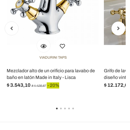
VIADURINI TAPS
s
Mezclador alto de un orificio para lavabo de
Grifo de lava
baño en latón Made in Italy - Lisca
diseño vintag
$ 3.543,10
$ 12.172,0
- 20%
$ 4.428,87