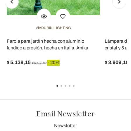
VIADURINI LIGHTING
Farola para jardín hecha con aluminio
Lámpara de j
fundido a presión, hecha en Italia, Anika
cristal y 5 
$ 5.138,15
$ 3.909,18
- 20%
$ 6.422,68
$
Email Newsletter
Newsletter