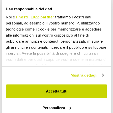
Faroles de Jardín
Uso responsabile dei dati
Noi e
i nostri 1022 partner
trattiamo i vostri dati
personali, ad esempio il vostro numero IP, utilizzando
tecnologie come i cookie per memorizzare e accedere
alle informazioni sul vostro dispositivo al fine di
pubblicare annunci e contenuti personalizzati, misurare
gli annunci e i contenuti, ricercare il pubblico e sviluppare
i servizi. Avete la possibilità di scegliere chi utilizza i
vostri dati e per quali scopi. Le vostre scelte in materia di
privacy sono applicabili solo su questa proprietà digitale
in cui avete effettuato le vostre scelte. È possibile
Mostra dettagli
modificare o revocare il proprio consenso in qualsiasi
momento dalla Dichiarazione sui cookie o facendo clic
sull'icona di attivazione della privacy.
Accetta tutti
Con il tuo consenso, vorremmo anche:
Personalizza
raccogliere informazioni sulla tua posizione