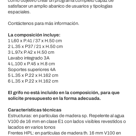
como objetivo crear un programa completo capaz de
satisfacer un amplio abanico de usuarios y tipologías
espaciales.
Contáctenos para más información.
La composición incluye:
1 L60 x P.41 / 37 x H.50 cm
2 L.35 x P37 / 21 x H.50 cm
3 L.97x P.42 x H.50 cm
Lavabo integrado 3A
4 L.100 x P.45 x H.8 cm
Soportes superiores 4A
5 L.35 x P.22 x H.162 cm
6 L.35 x P.22 x H.162 cm
El grifo no está incluido en la composición, para que
solicite presupuesto en la forma adecuada.
Características técnicas
Estructuras: en partículas de madera sp. Repelente al agua
V100 de 16 mm en clase E1 con lados visibles revestidos o
lacados en varios tonos
Frentes HPL: en partículas de madera th. 16 mm V100 en