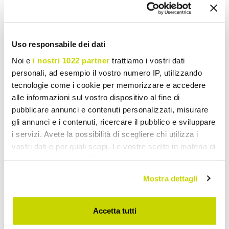
Las superficies lacadas
requieren un mantenimiento
especialmente cuidadoso para evitar rayones o manchas.
Para la limpieza son suficientes productos de vidrio o
alcohol diluidos con agua, secando inmediatamente con
Uso responsabile dei dati
paños suaves y no abrasivos.
Noi e
i nostri 1022 partner
trattiamo i vostri dati
personali, ad esempio il vostro numero IP, utilizzando
Solicita información
tecnologie come i cookie per memorizzare e accedere
alle informazioni sul vostro dispositivo al fine di
Opinión de los clientes
pubblicare annunci e contenuti personalizzati, misurare
gli annunci e i contenuti, ricercare il pubblico e sviluppare
i servizi. Avete la possibilità di scegliere chi utilizza i
vostri dati e per quali scopi. Le vostre scelte in materia di
Hay que conectarte para dejar tu opinión.
privacy sono applicabili solo su questa proprietà digitale
in cui avete effettuato le vostre scelte. È possibile
Mostra dettagli
modificare o revocare il proprio consenso in qualsiasi
momento dalla Dichiarazione sui cookie o facendo clic
sull'icona di attivazione della privacy.
Accetta tutti
Añade a la lista de deseos