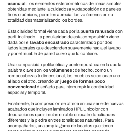
esencial
: los elementos estereométricos de líneas simples
obtenidas mediante la cuidadosa yuxtaposición de paneles
finos o cónicos, permiten apreciar los volúmenes en su
totalidad desmaterializando los bordes.
Esta claridad formal viene dada por la
puerta ranurada
con
perfil inclinado. La peculiaridad de esta composición viene
dada por el
lavabo encastrado
caracterizado por dos
lados laterales que descienden suavemente hacia el lavabo
y por el mueble de pared curvo que lo contiene.
Una composición polifacética y contemporánea en la que la
palabra clave son los
volúmenes
: de hecho, como un
rompecabezas tridimensional, los muebles se colocan uno
al lado del otro, creando un
juego de formas poco
convencional
diseñado para interrumpir la continuidad
espacial y temporal.
Finalmente, la composición se ofrece en una serie de nuevos
acabados que incluyen laminados HPL Unicolor con
decoraciones que simulan el roble en cuatro tonalidades
diferentes y la piedra en tres tonalidades naturales. Para
acompañarlos, una amplia gama de lacados que tienen