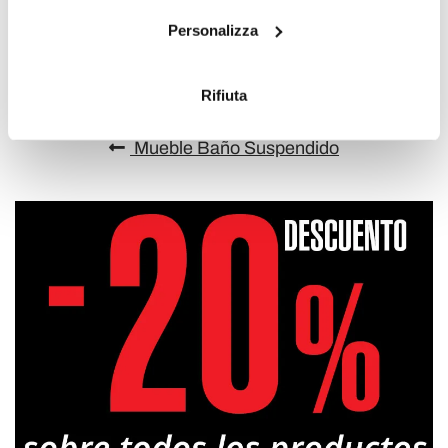
Con il tuo consenso, vorremmo anche:
Envía tu opinión sobre este producto.
Imprime
Personalizza
raccogliere informazioni sulla tua posizione
geografica, con un'approssimazione di qualche
metro,
Rifiuta
Identificare il tuo dispositivo, scansionandolo
attivamente alla ricerca di caratteristiche specifiche
Mueble Baño Suspendido
(impronte digitali).
Approfondisci come vengono elaborati i tuoi dati personali
e imposta le tue preferenze nella
sezione dettagli
. Puoi
modificare o ritirare il tuo consenso in qualsiasi momento
dalla Dichiarazione sui cookie.
Utilizziamo i cookie per personalizzare contenuti ed
annunci, per fornire funzionalità dei social media e per
analizzare il nostro traffico. Condividiamo inoltre
informazioni sul modo in cui utilizza il nostro sito con i
nostri partner che si occupano di analisi dei dati web,
pubblicità e social media, i quali potrebbero combinarle
con altre informazioni che ha fornito loro o che hanno