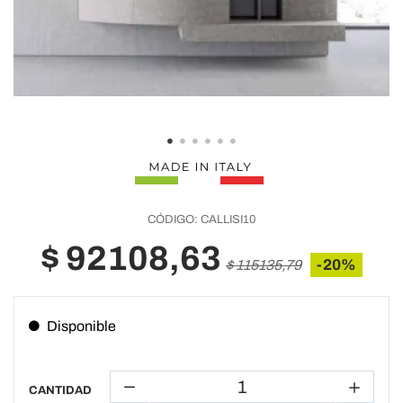
CÓDIGO:
CALLISI10
$ 92108,63
-20%
$ 115135,79
Disponible
CANTIDAD