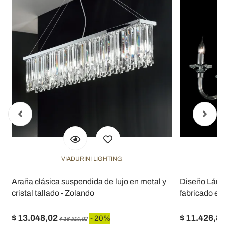
VIADURINI LIGHTING
Araña clásica suspendida de lujo en metal y
Diseño Lámpar
cristal tallado - Zolando
fabricado en 
$ 13.048,02
$ 11.426,8
- 20%
$ 16.310,02