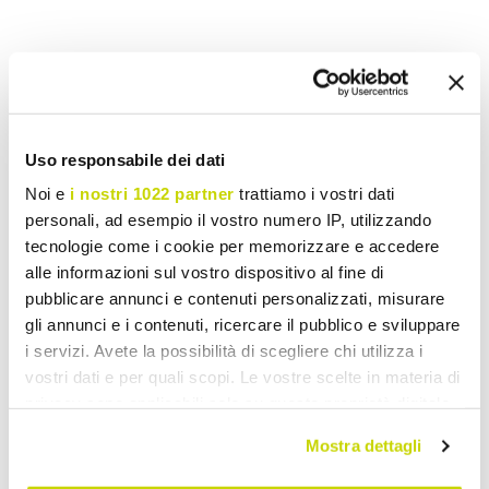
Añade a la lista de deseos
Envía tu opinión sobre este producto.
Imprime
Uso responsabile dei dati
Noi e
i nostri 1022 partner
trattiamo i vostri dati
personali, ad esempio il vostro numero IP, utilizzando
tecnologie come i cookie per memorizzare e accedere
Lámparas Araña Clásicas
alle informazioni sul vostro dispositivo al fine di
pubblicare annunci e contenuti personalizzati, misurare
gli annunci e i contenuti, ricercare il pubblico e sviluppare
i servizi. Avete la possibilità di scegliere chi utilizza i
vostri dati e per quali scopi. Le vostre scelte in materia di
privacy sono applicabili solo su questa proprietà digitale
in cui avete effettuato le vostre scelte. È possibile
Mostra dettagli
modificare o revocare il proprio consenso in qualsiasi
momento dalla Dichiarazione sui cookie o facendo clic