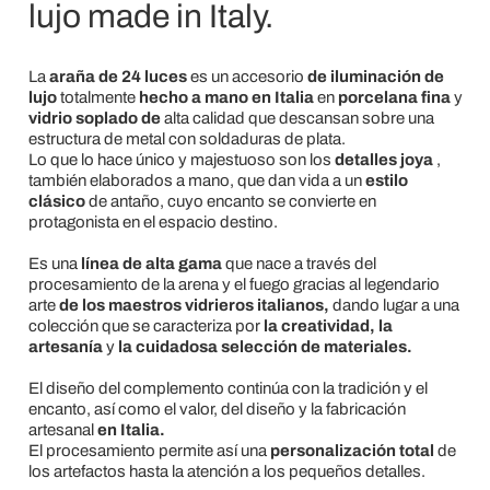
lujo made in Italy.
La
araña de 24 luces
es un accesorio
de iluminación de
lujo
totalmente
hecho a mano en Italia
en
porcelana fina
y
vidrio soplado de
alta calidad que descansan sobre una
estructura de metal con soldaduras de plata.
Lo que lo hace único y majestuoso son los
detalles joya
,
también elaborados a mano, que dan vida a un
estilo
clásico
de antaño, cuyo encanto se convierte en
protagonista en el espacio destino.
Es una
línea de alta gama
que nace a través del
procesamiento de la arena y el fuego gracias al legendario
arte
de los maestros vidrieros italianos,
dando lugar a una
colección que se caracteriza por
la creatividad, la
artesanía
y
la cuidadosa selección de materiales.
El diseño del complemento continúa con la tradición y el
encanto, así como el valor, del diseño y la fabricación
artesanal
en Italia.
El procesamiento permite así una
personalización total
de
los artefactos hasta la atención a los pequeños detalles.