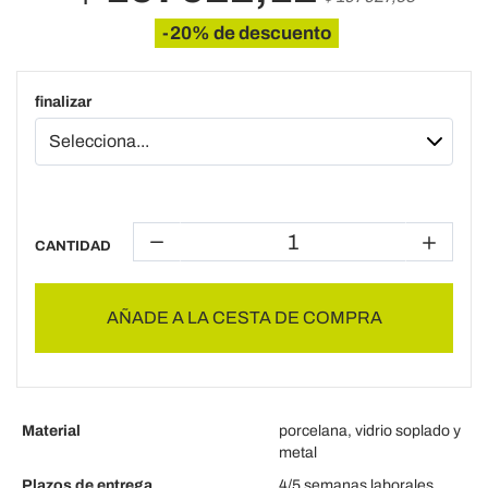
-20% de descuento
finalizar
CANTIDAD
AÑADE A LA CESTA DE COMPRA
Material
porcelana, vidrio soplado y
metal
Plazos de entrega
4/5 semanas laborales