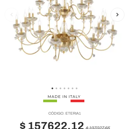
CÓDIGO:
ETERIA1
$ 157622,12
$ 197027,65