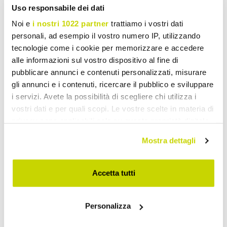
Uso responsabile dei dati
Noi e
i nostri 1022 partner
trattiamo i vostri dati
personali, ad esempio il vostro numero IP, utilizzando
tecnologie come i cookie per memorizzare e accedere
alle informazioni sul vostro dispositivo al fine di
pubblicare annunci e contenuti personalizzati, misurare
gli annunci e i contenuti, ricercare il pubblico e sviluppare
i servizi. Avete la possibilità di scegliere chi utilizza i
vostri dati e per quali scopi. Le vostre scelte in materia di
privacy sono applicabili solo su questa proprietà digitale
in cui avete effettuato le vostre scelte. È possibile
Mostra dettagli
modificare o revocare il proprio consenso in qualsiasi
momento dalla Dichiarazione sui cookie o facendo clic
sull'icona di attivazione della privacy.
Accetta tutti
Con il tuo consenso, vorremmo anche:
Personalizza
Oferta por tiempo limitado.
raccogliere informazioni sulla tua posizione
geografica, con un'approssimazione di qualche