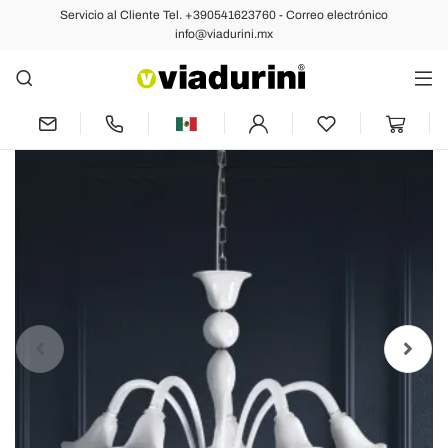
Servicio al Cliente Tel. +390541623760 - Correo electrónico
Anterior
Siguiente
info@viadurini.mx
Araña artesanal clásica de vidrio
veneciano blanco soplado - Elsa