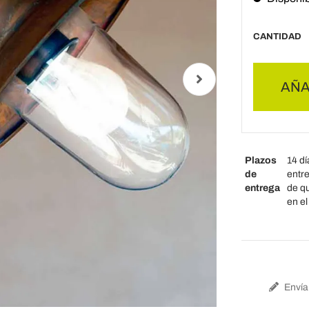
CANTIDAD
AÑA
Plazos
14 dí
de
entr
entrega
de qu
en e
Envía 