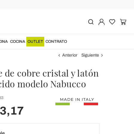
CINA
COCINA
OUTLET
CONTRATO
Anterior
Siguiente
 de cobre cristal y latón
cido modelo Nabucco
83
93,17
ble