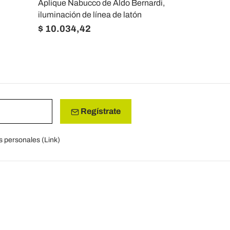
Aplique Nabucco de Aldo Bernardi,
Lámpara de
iluminación de línea de latón
terracota To
$ 10.034,42
$ 3.497,3
Regístrate
s personales (
Link
)