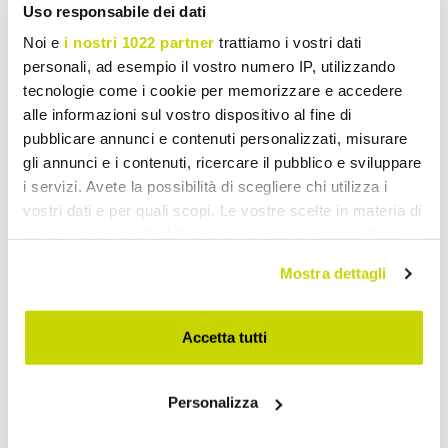
Uso responsabile dei dati
Noi e
i nostri 1022 partner
trattiamo i vostri dati
personali, ad esempio il vostro numero IP, utilizzando
tecnologie come i cookie per memorizzare e accedere
alle informazioni sul vostro dispositivo al fine di
pubblicare annunci e contenuti personalizzati, misurare
gli annunci e i contenuti, ricercare il pubblico e sviluppare
i servizi. Avete la possibilità di scegliere chi utilizza i
vostri dati e per quali scopi. Le vostre scelte in materia di
privacy sono applicabili solo su questa proprietà digitale
in cui avete effettuato le vostre scelte. È possibile
Mostra dettagli
modificare o revocare il proprio consenso in qualsiasi
momento dalla Dichiarazione sui cookie o facendo clic
sull'icona di attivazione della privacy.
Accetta tutti
Con il tuo consenso, vorremmo anche:
Oferta por tiempo limitado.
Personalizza
raccogliere informazioni sulla tua posizione
geografica, con un'approssimazione di qualche