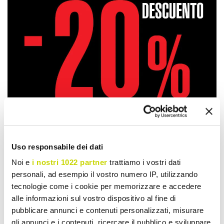
Uso responsabile dei dati
Noi e
i nostri 1022 partner
trattiamo i vostri dati
personali, ad esempio il vostro numero IP, utilizzando
Oferta por tiempo limitado.
tecnologie come i cookie per memorizzare e accedere
alle informazioni sul vostro dispositivo al fine di
¡No te la pierdas!
pubblicare annunci e contenuti personalizzati, misurare
gli annunci e i contenuti, ricercare il pubblico e sviluppare